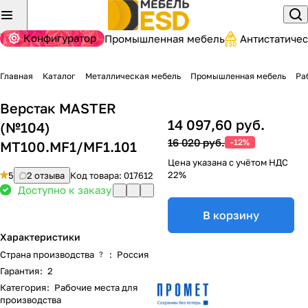
Конфигуратор
Промышленная мебель
Антистатиче
Главная
Каталог
Металлическая мебель
Промышленная мебель
Ра
Верстак MASTER
14 097,60 руб.
(№104)
16 020 руб.
-12%
MT100.MF1/MF1.101
Цена указана с учётом НДС
22%
5
2 отзыва
Код товара:
017612
Доступно к заказу
В корзину
Характеристики
Страна производства
:
Россия
?
Гарантия
:
2
Категория
:
Рабочие места для
производства