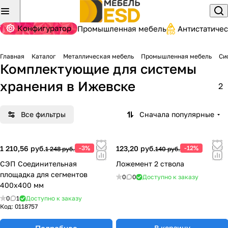
Конфигуратор
Промышленная мебель
Антистатиче
Главная
Каталог
Металлическая мебель
Промышленная мебель
Си
Комплектующие для системы
хранения
в Ижевске
2
Все фильтры
Сначала популярные
1 210,56 руб.
-3%
123,20 руб.
-12%
1 248 руб.
140 руб.
СЭП Соединительная
Ложемент 2 ствола
площадка для сегментов
0
0
Доступно к заказу
400х400 мм
0
1
Доступно к заказу
Код:
0118757
Подробнее
В корзину