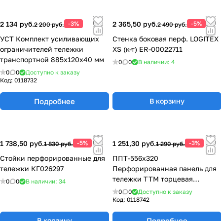
2 134 руб.
-3%
2 365,50 руб.
-5%
2 200 руб.
2 490 руб.
УСТ Комплект усиливающих
Стенка боковая перф. LOGITEX
ограничителей тележки
XS (к-т) ER-00022711
транспортной 885х120х40 мм
0
0
В наличии: 4
0
0
Доступно к заказу
Код:
0118732
Подробнее
В корзину
1 738,50 руб.
-5%
1 251,30 руб.
-3%
1 830 руб.
1 290 руб.
Стойки перфорированные для
ППТ-556х320
тележки КГ026297
Перфорированная панель для
тележки ТТМ торцевая
0
0
В наличии: 34
2х(556х320) мм
0
0
Доступно к заказу
Код:
0118742
Подробнее
В корзину