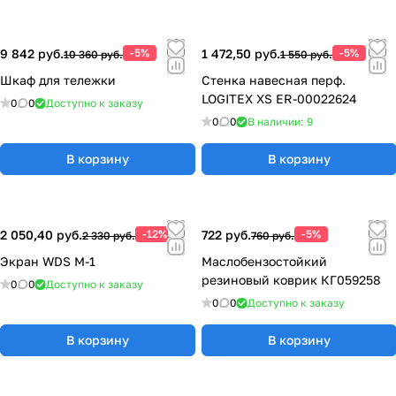
9 842 руб.
-5%
1 472,50 руб.
-5%
10 360 руб.
1 550 руб.
Шкаф для тележки
Стенка навесная перф.
LOGITEX XS ER-00022624
0
0
Доступно к заказу
0
0
В наличии: 9
В корзину
В корзину
2 050,40 руб.
-12%
722 руб.
-5%
2 330 руб.
760 руб.
Экран WDS M-1
Маслобензостойкий
резиновый коврик КГ059258
0
0
Доступно к заказу
0
0
Доступно к заказу
В корзину
В корзину