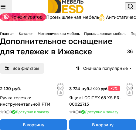
Конфигуратор
Промышленная мебель
Антистатиче
Главная
Каталог
Металлическая мебель
Промышленная мебель
По
Дополнительное оснащение
для тележек
в Ижевске
36
Все фильтры
Сначала популярные
2 130 руб.
3 724 руб.
-5%
3 920 руб.
Ручка тележки
Ящик LOGITEX 65 XS ER-
инструментальной РТИ
00022715
0
0
Доступно к заказу
0
0
Доступно к заказу
В корзину
В корзину