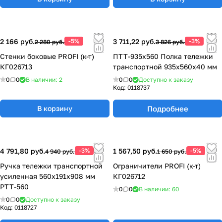
2 166 руб.
-5%
3 711,22 руб.
-3%
2 280 руб.
3 826 руб.
Стенки боковые PROFI (к-т)
ПТТ-935х560 Полка тележки
КГ026713
транспортной 935х560х40 мм
0
0
В наличии: 2
0
0
Доступно к заказу
Код:
0118737
Подробнее
В корзину
4 791,80 руб.
-3%
1 567,50 руб.
-5%
4 940 руб.
1 650 руб.
Ручка тележки транспортной
Ограничители PROFI (к-т)
усиленная 560х191х908 мм
КГ026712
РТТ-560
0
0
В наличии: 60
0
0
Доступно к заказу
Код:
0118727