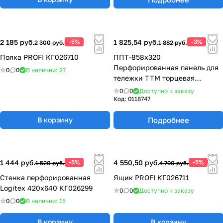
2 185 руб.
-5%
1 825,54 руб.
-3%
2 300 руб.
1 882 руб.
Полка PROFI КГ026710
ППТ-858х320
Перфорированная панель для
0
0
В наличии: 27
тележки ТТМ торцевая
858х320 мм
0
0
Доступно к заказу
Код:
0118747
Подробнее
В корзину
1 444 руб.
-5%
4 550,50 руб.
-5%
1 520 руб.
4 790 руб.
Стенка перфорированная
Ящик PROFI КГ026711
Logitex 420х640 КГ026299
0
0
Доступно к заказу
0
0
В наличии: 15
В корзину
В корзину