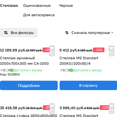
Стеллажи
Оцинкованные
Черные
Для автосервиса
Все фильтры
Сначала популярные
12 189,99 руб.
-3%
5 412 руб.
-12%
12 567 руб.
6 150 руб.
Стеллаж архивный
Стеллаж MS Standart
1000х700х300 мм СА-1000
200KD/100x50/4
0
0
Доступно к заказу
0
0
Доступно к заказу
Код:
0118914
Подробнее
В корзину
35 418,58 руб.
-3%
3 986,40 руб.
-12%
36 514 руб.
4 530 руб.
Стеллаж стойка 1800х800х600
Стеллаж MS Standart