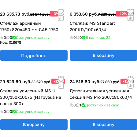
20 635,78 руб.
-3%
6 353,60 руб.
-12%
21 274 руб.
7 220 руб.
Стеллаж архивный
Стеллаж MS Standart
1750х820х450 мм САБ-1750
200KD/100x60/4
0
0
Доступно к заказу
0
0
В наличии: 32
Код:
018678
Подробнее
В корзину
29 629,60 руб.
-12%
24 516,80 руб.
-12%
33 670 руб.
27 860 руб.
Стеллаж усиленный MS U
Дополнительная усиленная
300/150x100/5 (Нагрузка на
секция MS Pro 200/180x60/4
полку 300)
0
1
Доступно к заказу
0
0
Доступно к заказу
В корзину
В корзину