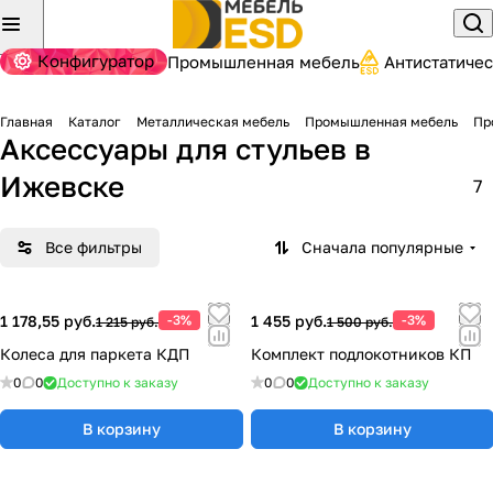
Конфигуратор
Промышленная мебель
Антистатиче
Главная
Каталог
Металлическая мебель
Промышленная мебель
Пр
Аксессуары для стульев
в
Ижевске
7
Все фильтры
Сначала популярные
1 178,55 руб.
-3%
1 455 руб.
-3%
1 215 руб.
1 500 руб.
Колеса для паркета КДП
Комплект подлокотников КП
0
0
Доступно к заказу
0
0
Доступно к заказу
В корзину
В корзину