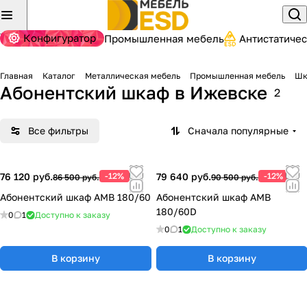
Конфигуратор
Промышленная мебель
Антистатиче
Главная
Каталог
Металлическая мебель
Промышленная мебель
Шк
Абонентский шкаф
в Ижевске
2
Все фильтры
Сначала популярные
76 120 руб.
-12%
79 640 руб.
-12%
86 500 руб.
90 500 руб.
Абонентский шкаф AMB 180/60
Абонентский шкаф AMB
180/60D
0
1
Доступно к заказу
0
1
Доступно к заказу
В корзину
В корзину