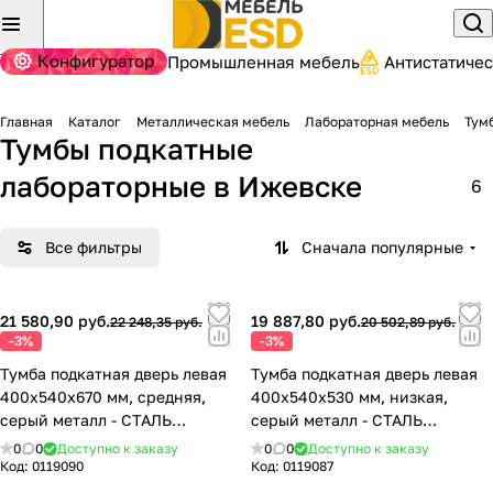
Конфигуратор
Промышленная мебель
Антистатиче
Главная
Каталог
Металлическая мебель
Лабораторная мебель
Тум
Тумбы подкатные
лабораторные
в Ижевске
6
Все фильтры
Сначала популярные
21 580,90 руб.
19 887,80 руб.
22 248,35 руб.
20 502,89 руб.
-3%
-3%
Тумба подкатная дверь левая
Тумба подкатная дверь левая
400х540х670 мм, средняя,
400х540х530 мм, низкая,
серый металл - СТАЛЬ
серый металл - СТАЛЬ
77.0491.11.10.01
77.0491.11.10.00
0
0
Доступно к заказу
0
0
Доступно к заказу
Код:
0119090
Код:
0119087