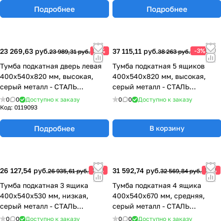
Подробнее
Подробнее
23 269,63 руб.
-3%
37 115,11 руб.
-3%
23 989,31 руб.
38 263 руб.
Тумба подкатная дверь левая
Тумба подкатная 5 ящиков
400х540х820 мм, высокая,
400х540х820 мм, высокая,
серый металл - СТАЛЬ
серый металл - СТАЛЬ
77.0491.11.10.02
77.0655.01.10.02
0
0
Доступно к заказу
0
0
Доступно к заказу
Код:
0119093
Подробнее
В корзину
26 127,54 руб.
-3%
31 592,74 руб.
-3%
26 935,61 руб.
32 569,84 руб.
Тумба подкатная 3 ящика
Тумба подкатная 4 ящика
400х540х530 мм, низкая,
400х540х670 мм, средняя,
серый металл - СТАЛЬ
серый металл - СТАЛЬ
77.0655.01.10.00
77.0655.01.10.01
0
0
Доступно к заказу
0
0
Доступно к заказу