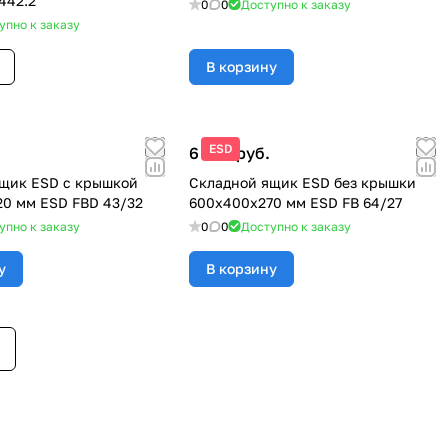
442.2
0
0
Доступно к заказу
упно к заказу
В корзину
ESD
6 560 руб.
щик ESD с крышкой
Складной ящик ESD без крышки
0 мм ESD FBD 43/32
600x400x270 мм ESD FB 64/27
упно к заказу
0
0
Доступно к заказу
у
В корзину