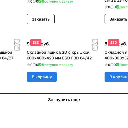
см SE 134 6
0
0
Доступно к заказу
0
0
Дост
Заказать
Заказать
ESD
ESD
9 600 руб.
5 950 руб.
рышкой
Складной ящик ESD с крышкой
Складной я
 64/27
600x400x420 мм ESD FBD 64/42
400x300x32
0
0
Доступно к заказу
0
0
Дост
В корзину
В корзин
Загрузить еще