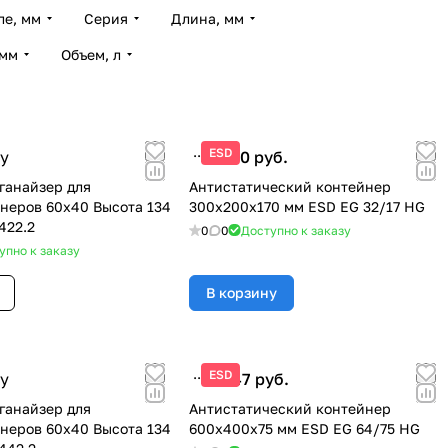
ле, мм
Серия
Длина, мм
 мм
Объем, л
ESD
у
1 280 руб.
ганайзер для
Антистатический контейнер
неров 60x40 Высота 134
300x200х170 мм ESD EG 32/17 HG
422.2
0
0
Доступно к заказу
упно к заказу
В корзину
ESD
у
2 347 руб.
ганайзер для
Антистатический контейнер
неров 60x40 Высота 134
600x400х75 мм ESD EG 64/75 HG