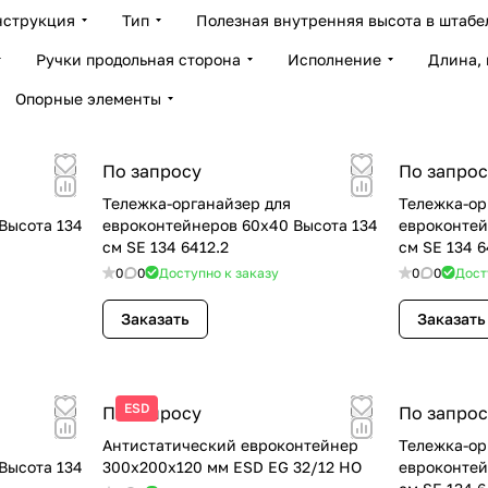
нструкция
Тип
Полезная внутренняя высота в штабе
Ручки продольная сторона
Исполнение
Длина,
Опорные элементы
По запросу
По запрос
Тележка-органайзер для
Тележка-ор
Высота 134
евроконтейнеров 60x40 Высота 134
евроконтей
см SE 134 6412.2
см SE 134 6
0
0
Доступно к заказу
0
0
Дост
Заказать
Заказать
ESD
По запросу
По запрос
Антистатический евроконтейнер
Тележка-ор
Высота 134
300x200х120 мм ESD EG 32/12 HO
евроконтей