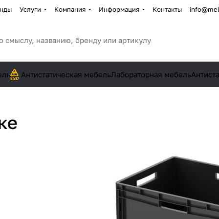
нды
Услуги
Компания
Информация
Контакты
info@meb
ель
Антистатическая мебель
Лабораторная мебель
Антист
ке