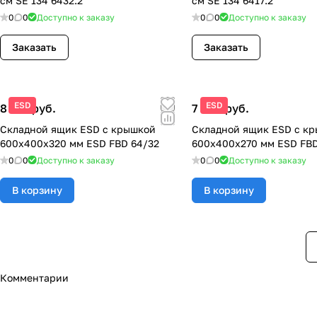
см SE 134 6432.2
см SE 134 6417.2
0
0
Доступно к заказу
0
0
Доступно к заказу
Заказать
Заказать
ESD
ESD
8 150 руб.
7 800 руб.
Складной ящик ESD с крышкой
Складной ящик ESD с к
600x400x320 мм ESD FBD 64/32
600x400x270 мм ESD FBD
0
0
Доступно к заказу
0
0
Доступно к заказу
В корзину
В корзину
Комментарии