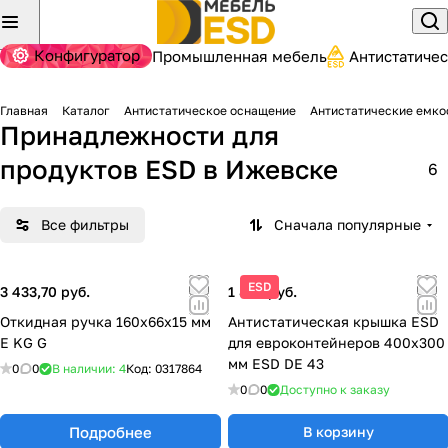
Конфигуратор
Промышленная мебель
Антистатиче
Главная
Каталог
Антистатическое оснащение
Антистатические емко
Принадлежности для
продуктов ESD
в Ижевске
6
Все фильтры
Сначала популярные
ESD
3 433,70 руб.
1 876 руб.
Откидная ручка 160x66x15 мм
Антистатическая крышка ESD
E KG G
для евроконтейнеров 400x300
мм ESD DE 43
0
0
В наличии: 4
Код:
0317864
0
0
Доступно к заказу
Подробнее
В корзину