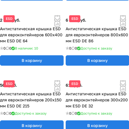
ESD
ESD
2 655 руб.
6 524 руб.
Антистатическая крышка ESD
Антистатическая крышка ESD
для евроконтейнеров 600x400
для евроконтейнеров 800x600
мм ESD DE 64
мм ESD DE 86
0
0
В наличии: 10
0
0
Доступно к заказу
В корзину
В корзину
ESD
ESD
560 руб.
610 руб.
Антистатическая крышка ESD
Антистатическая крышка ESD
для евроконтейнеров 200x150
для евроконтейнеров 300x200
мм ESD DE 215
мм ESD DE 32
0
0
Доступно к заказу
0
0
Доступно к заказу
В корзину
В корзину