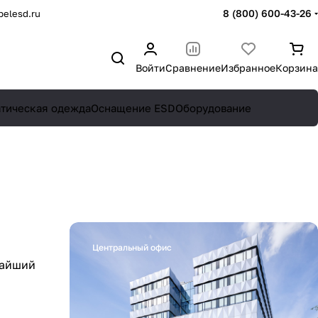
8 (800) 600-43-26
elesd.ru
Войти
Сравнение
Избранное
Корзина
атическая одежда
Оснащение ESD
Оборудование
Центральный офис
жайший