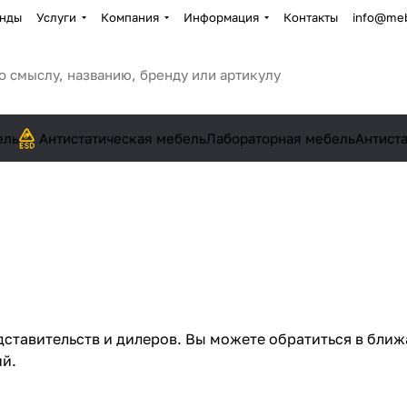
нды
Услуги
Компания
Информация
Контакты
info@meb
ель
Антистатическая мебель
Лабораторная мебель
Антист
ставительств и дилеров. Вы можете обратиться в бли
ий.