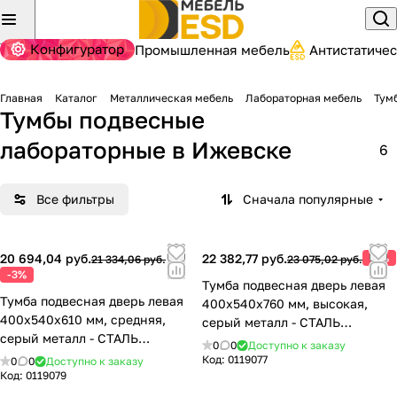
Конфигуратор
Промышленная мебель
Антистатиче
Главная
Каталог
Металлическая мебель
Лабораторная мебель
Тум
Тумбы подвесные
лабораторные
в Ижевске
6
Все фильтры
Сначала популярные
20 694,04 руб.
22 382,77 руб.
-3%
21 334,06 руб.
23 075,02 руб.
-3%
Тумба подвесная дверь левая
Тумба подвесная дверь левая
400х540х760 мм, высокая,
400х540х610 мм, средняя,
серый металл - СТАЛЬ
серый металл - СТАЛЬ
77.0491.10.10.02
0
0
Доступно к заказу
77.0491.10.10.01
Код:
0119077
0
0
Доступно к заказу
Код:
0119079