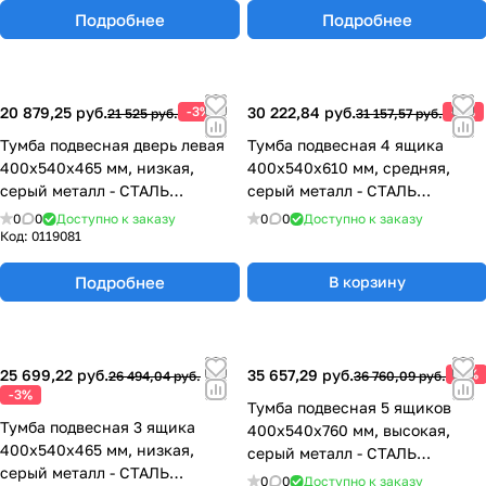
Подробнее
Подробнее
20 879,25 руб.
-3%
30 222,84 руб.
-3%
21 525 руб.
31 157,57 руб.
Тумба подвесная дверь левая
Тумба подвесная 4 ящика
400х540х465 мм, низкая,
400х540х610 мм, средняя,
серый металл - СТАЛЬ
серый металл - СТАЛЬ
77.0491.10.10.00
77.0655.00.10.01
0
0
Доступно к заказу
0
0
Доступно к заказу
Код:
0119081
Подробнее
В корзину
25 699,22 руб.
35 657,29 руб.
-3%
26 494,04 руб.
36 760,09 руб.
-3%
Тумба подвесная 5 ящиков
Тумба подвесная 3 ящика
400х540х760 мм, высокая,
400х540х465 мм, низкая,
серый металл - СТАЛЬ
серый металл - СТАЛЬ
77.0655.00.10.02
0
0
Доступно к заказу