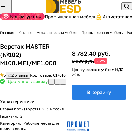
Конфигуратор
Промышленная мебель
Антистатиче
Главная
Каталог
Металлическая мебель
Промышленная мебель
Ра
Верстак MASTER
8 782,40 руб.
(№102)
9 980 руб.
-12%
M100.MF1/MF1.000
Цена указана с учётом НДС
22%
5
2 отзыва
Код товара:
017610
Доступно к заказу
В корзину
Характеристики
Страна производства
:
Россия
?
Гарантия
:
2
Категория
:
Рабочие места для
производства