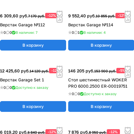
6 309,60 руб.
-12%
9 552,40 руб.
-12%
7 170 руб.
10 855 руб.
Верстак Garage №112
Верстак Garage №114
0
0
В наличии: 7
0
1
В наличии: 4
В корзину
В корзину
12 425,60 руб.
-12%
146 205 руб.
-5%
14 120 руб.
153 900 руб.
Верстак Garage Set 1
Стол шестиместный WOKER
PRO 6000.2500 ER-00019751
0
0
Доступно к заказу
0
0
Доступно к заказу
В корзину
В корзину
6 019,20 руб.
-12%
7 876 руб.
-12%
6 840 руб.
8 950 руб.