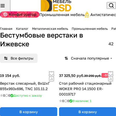
Конфигуратор
Промышленная мебель
Антистатиче
Главная
Каталог
Металлическая мебель
Промышленная мебель
Ра
Бестумбовые верстаки
в
Ижевске
42
Все фильтры
Сначала популярные
19 154 руб.
37 325,50 руб.
-5%
39 290 руб.
Верстак слесарный, ВхШхГ
Стол рабочий стационарный
855x993x696, TNC 101.11.2
WOKER PRO 14.1500 ER-
00019717
0
0
Доступно к заказу
0
0
В наличии: 1
В корзину
В корзину