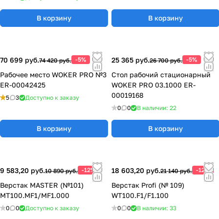
В корзину
В корзину
70 699 руб.
-5%
25 365 руб.
-5%
74 420 руб.
26 700 руб.
Рабочее место WOKER PRO №3
Стол рабочий стационарный
ER-00042425
WOKER PRO 03.1000 ER-
00019168
5
3
Доступно к заказу
0
0
В наличии: 22
В корзину
В корзину
9 583,20 руб.
-12%
18 603,20 руб.
-12%
10 890 руб.
21 140 руб.
Верстак MASTER (№101)
Верстак Profi (№ 109)
MT100.MF1/MF1.000
WT100.F1/F1.100
0
0
Доступно к заказу
0
0
В наличии: 33