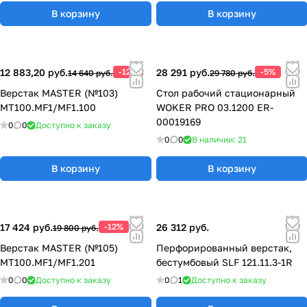
В корзину
В корзину
12 883,20 руб.
-12%
28 291 руб.
-5%
14 640 руб.
29 780 руб.
Верстак MASTER (№103)
Стол рабочий стационарный
MT100.MF1/MF1.100
WOKER PRO 03.1200 ER-
00019169
0
0
Доступно к заказу
0
0
В наличии: 21
В корзину
В корзину
17 424 руб.
-12%
26 312 руб.
19 800 руб.
Верстак MASTER (№105)
Перфорированный верстак,
MT100.MF1/MF1.201
бестумбовый SLF 121.11.3-1R
0
0
Доступно к заказу
0
1
Доступно к заказу