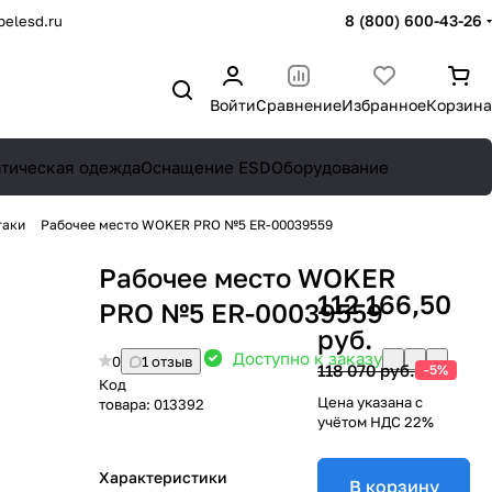
8 (800) 600-43-26
elesd.ru
Войти
Сравнение
Избранное
Корзина
атическая одежда
Оснащение ESD
Оборудование
таки
Рабочее место WOKER PRO №5 ER-00039559
Рабочее место WOKER
112 166,50
PRO №5 ER-00039559
руб.
Доступно к заказу
0
1 отзыв
118 070 руб.
-5%
Код
Цена указана с
товара:
013392
учётом НДС 22%
Характеристики
В корзину