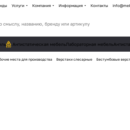
нды
Услуги
Компания
Информация
Контакты
info@meb
ель
Антистатическая мебель
Лабораторная мебель
Антист
бочие места для производства
Верстаки слесарные
Бестумбовые верс