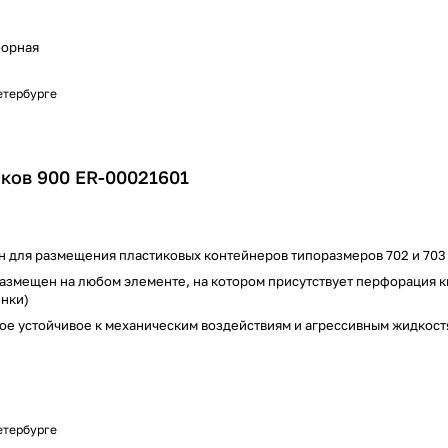
борная
Петербурге
ков 900 ER-00021601
 для размещения пластиковых контейнеров типоразмеров 702 и 703
азмещен на любом элементе, на котором присутствует перфорация кв
енки)
ое устойчивое к механическим воздействиям и агрессивным жидкост
Петербурге