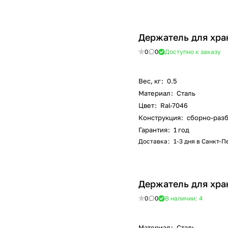
Держатель для хра
0
0
Доступно к заказу
Вес, кг
:
0.5
Материал
:
Сталь
Цвет
:
Ral-7046
Конструкция
:
сборно-раз
Гарантия
:
1 год
Доставка
:
1-3 дня в Санкт-
Держатель для хра
0
0
В наличии: 4
Материал
:
Сталь