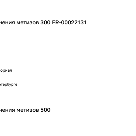
нения метизов 300 ER-00022131
борная
Петербурге
нения метизов 500