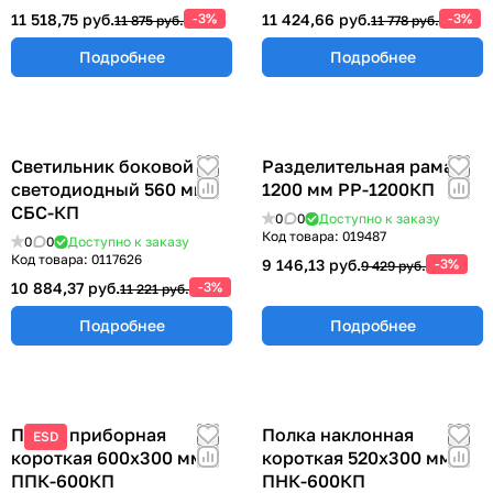
11 518,75 руб.
-3%
11 424,66 руб.
-3%
11 875 руб.
11 778 руб.
Подробнее
Подробнее
Светильник боковой
Разделительная рама
светодиодный 560 мм
1200 мм РР-1200КП
СБС-КП
0
0
Доступно к заказу
Код товара:
019487
0
0
Доступно к заказу
Код товара:
0117626
9 146,13 руб.
-3%
9 429 руб.
10 884,37 руб.
-3%
11 221 руб.
Подробнее
Подробнее
Полка приборная
Полка наклонная
ESD
короткая 600х300 мм
короткая 520х300 мм
ППК-600КП
ПНК-600КП