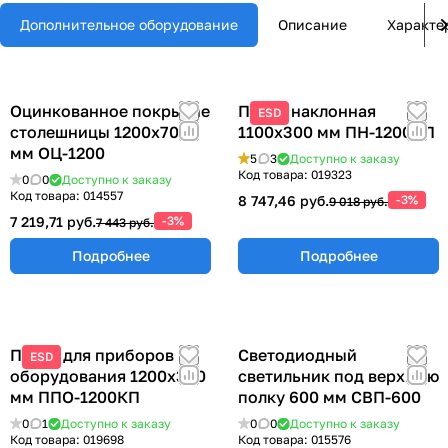
Дополнительное оборудование
Описание
Характе
Оцинкованное покрытие
Полка наклонная
ESD
столешницы 1200х700
1100х300 мм ПН-1200КП
мм ОЦ-1200
5
3
Доступно к заказу
Код товара:
019323
0
0
Доступно к заказу
Код товара:
014557
8 747,46 руб.
-3%
9 018 руб.
7 219,71 руб.
-3%
7 443 руб.
Подробнее
Подробнее
Полка для приборов и
Светодиодный
ESD
оборудования 1200х300
светильник под верхнюю
мм ППО-1200КП
полку 600 мм СВП-600
0
1
Доступно к заказу
0
0
Доступно к заказу
Код товара:
019698
Код товара:
015576