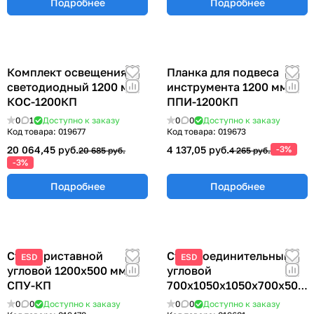
Подробнее
Подробнее
Комплект освещения
Планка для подвеса
светодиодный 1200 мм
инструмента 1200 мм
КОС-1200КП
ППИ-1200КП
0
1
Доступно к заказу
0
0
Доступно к заказу
Код товара:
019677
Код товара:
019673
20 064,45 руб.
4 137,05 руб.
-3%
20 685 руб.
4 265 руб.
-3%
Подробнее
Подробнее
Стол приставной
Стол соединительный
ESD
ESD
угловой 1200х500 мм
угловой
СПУ-КП
700х1050х1050х700х500
мм СCУ-700КП
0
0
Доступно к заказу
0
0
Доступно к заказу