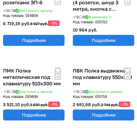
розетками ЭП-6
(4 розетки, шнур 3
метра, кнопка с
0
0
Доступно к заказу
индикацией питания)
Код товара:
014804
0
0
В наличии: 5
ЭПА-1200
Код товара:
015722
6 719,19 руб.
-3%
6 927 руб.
10 964 руб.
Подробнее
Подробнее
ПМК Полка
ПВК Полка выдвижная
металлическая под
под клавиатуру 550х250
клавиатуру 510х300 мм
мм
0
0
Доступно к заказу
0
0
Доступно к заказу
Код товара:
015606
Код товара:
015716
3 521,10 руб.
-3%
2 661,68 руб.
-3%
3 630 руб.
2 744 руб.
Подробнее
Подробнее