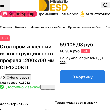
Конфигуратор
Промышленная мебель
Антистатиче
Главная
Каталог
Металлическая мебель
Промышленная мебель
Ра
ESD
59 105,98 руб.
Стол промышленный
60 934 руб.
-3%
из конструкционного
Цена указана с учётом НДС
профиля 1200х700 мм
22%
СП-1200КП
В корзину
0
Нет отзывов
Код товара:
016212
Доступно к заказу
Товар участвует в акции
Характеристики