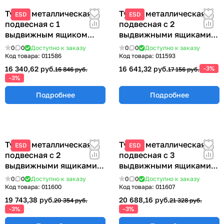
Тумба металлическая
Тумба металлическая
ESD
ESD
подвесная с 1
подвесная с 2
выдвижным ящиком
выдвижными ящиками
ТПМ-1
233х580х490 мм ТПМ-2
0
0
Доступно к заказу
0
0
Доступно к заказу
Код товара:
011586
Код товара:
011593
16 340,62 руб.
16 641,32 руб.
-3%
16 846 руб.
17 156 руб.
-3%
Подробнее
Подробнее
Тумба металлическая
Тумба металлическая
ESD
ESD
подвесная с 2
подвесная с 3
выдвижными ящиками
выдвижными ящиками
355х580х490 мм.
355х580х490 мм. ТПМ-3
0
0
Доступно к заказу
0
0
Доступно к заказу
ТПМ-2Б
Код товара:
011600
Код товара:
011607
19 743,38 руб.
20 688,16 руб.
20 354 руб.
21 328 руб.
-3%
-3%