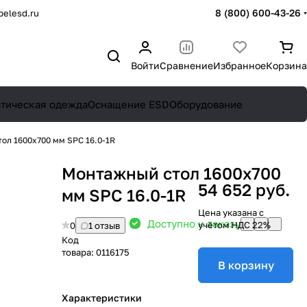
8 (800) 600-43-26
elesd.ru
Войти
Сравнение
Избранное
Корзина
атическая одежда
Оснащение ESD
Оборудование
ол 1600х700 мм SPC 16.0-1R
Монтажный стол 1600х700
54 652 руб.
мм SPC 16.0-1R
Цена указана с
Доступно к заказу
учётом НДС 22%
0
1 отзыв
Код
товара:
0116175
В корзину
Характеристики