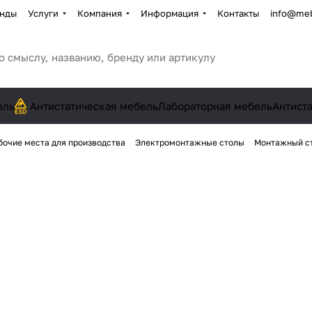
нды
Услуги
Компания
Информация
Контакты
info@meb
ель
Антистатическая мебель
Лабораторная мебель
Антист
бочие места для производства
Электромонтажные столы
Монтажный ст