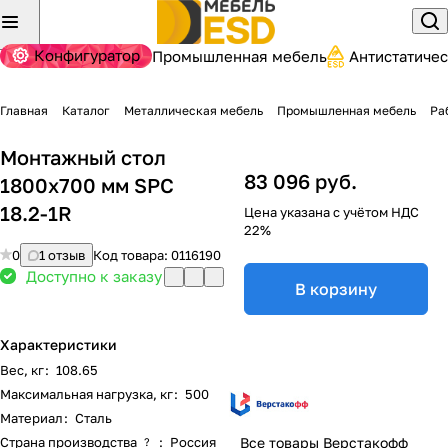
Конфигуратор
Промышленная мебель
Антистатиче
Главная
Каталог
Металлическая мебель
Промышленная мебель
Ра
Монтажный стол
83 096 руб.
1800x700 мм SPC
18.2-1R
Цена указана с учётом НДС
22%
0
1 отзыв
Код товара:
0116190
Доступно к заказу
В корзину
Характеристики
Вес, кг
:
108.65
Максимальная нагрузка, кг
:
500
Материал
:
Сталь
Страна производства
:
Россия
Все товары Верстакофф
?