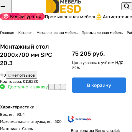
Конфигуратор
Промышленная мебель
Антистатиче
Главная
Каталог
Металлическая мебель
Промышленная мебель
Ра
Монтажный стол
75 205 руб.
2000х700 мм SPC
20.3
Цена указана с учётом НДС
22%
0
Нет отзывов
Код товара:
0116230
В корзину
Доступно к заказу
Характеристики
Вес, кг
:
93.4
Максимальная нагрузка, кг
:
500
Материал
:
Сталь
Все товары Верстакофф