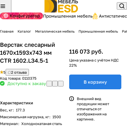
Конфигуратор
Промышленная мебель
Антистатиче
Главная
Каталог
Металлическая мебель
Промышленная мебель
Ра
Верстак слесарный
116 073 руб.
1670x1593x743 мм
CTR 1602.L34.5-1
Цена указана с учётом НДС
22%
5
2 отзыва
Код товара:
0110375
В корзину
Доступно к заказу
Внешний вид
Характеристики
продукции может
отличаться от
Вес, кг
:
177.3
изображения на
Максимальная нагрузка, кг
:
1500
картинке.
Материал
:
Холоднокатаная сталь