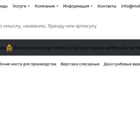
нды
Услуги
Компания
Информация
Контакты
info@meb
ель
Антистатическая мебель
Лабораторная мебель
Антист
бочие места для производства
Верстаки слесарные
Двухтумбовые вер