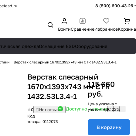
8 (800) 600-43-26
elesd.ru
Войти
Сравнение
Избранное
Корзина
атическая одежда
Оснащение ESD
Оборудование
стаки
Верстак слесарный 1670x1393x743 мм CTR 1432.S3L3.4-1
Верстак слесарный
115 660
1670x1393x743 мм CTR
руб.
1432.S3L3.4-1
Цена указана с
Доступно к заказу
учётом НДС 22%
0
Нет отзывов
Код
товара:
0112073
В корзину