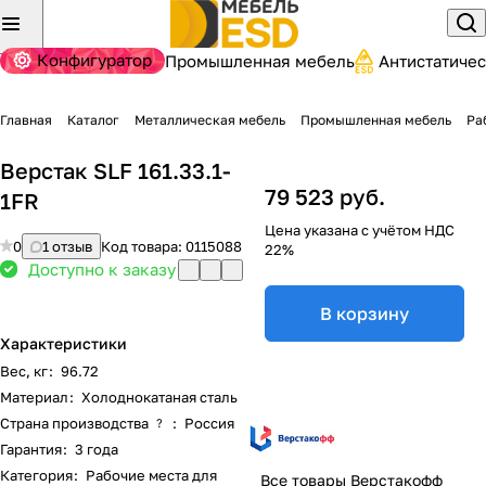
Конфигуратор
Промышленная мебель
Антистатиче
Главная
Каталог
Металлическая мебель
Промышленная мебель
Ра
Верстак SLF 161.33.1-
79 523 руб.
1FR
Цена указана с учётом НДС
0
1 отзыв
Код товара:
0115088
22%
Доступно к заказу
В корзину
Характеристики
Вес, кг
:
96.72
Материал
:
Холоднокатаная сталь
Страна производства
:
Россия
?
Гарантия
:
3 года
Категория
:
Рабочие места для
Все товары Верстакофф