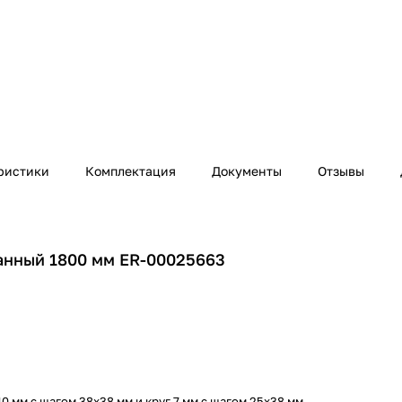
ристики
Комплектация
Документы
Отзывы
анный 1800 мм ER-00025663
10 мм c шагом 38х38 мм и круг 7 мм с шагом 25х38 мм