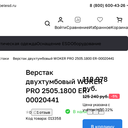
8 (800) 600-43-26
elesd.ru
Войти
Сравнение
Избранное
Корзина
атическая одежда
Оснащение ESD
Оборудование
стаки
Верстак двухтумбовый WOKER PRO 2505.1800 ER-00020441
Верстак
118 978
двухтумбовый WOKER
руб.
PRO 2505.1800 ER-
125 240 руб.
-5%
00020441
Цена указана с
учётом НДС 22%
В наличии: 6
0
1 отзыв
Код товара:
013358
В корзину