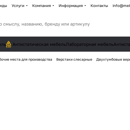
нды
Услуги
Компания
Информация
Контакты
info@meb
ель
Антистатическая мебель
Лабораторная мебель
Антист
бочие места для производства
Верстаки слесарные
Двухтумбовые вер