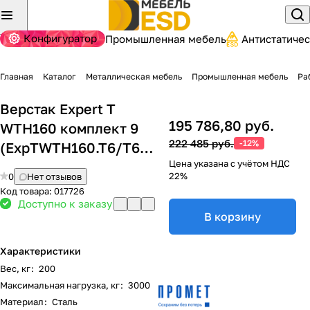
Конфигуратор
Промышленная мебель
Антистатиче
Главная
Каталог
Металлическая мебель
Промышленная мебель
Ра
Верстак Expert T
195 786,80 руб.
WTH160 комплект 9
222 485 руб.
-12%
(ExpTWTH160.T6/T6.021)
Цена указана с учётом НДС
22%
0
Нет отзывов
Код товара:
017726
Доступно к заказу
В корзину
Характеристики
Вес, кг
:
200
Максимальная нагрузка, кг
:
3000
Материал
:
Сталь