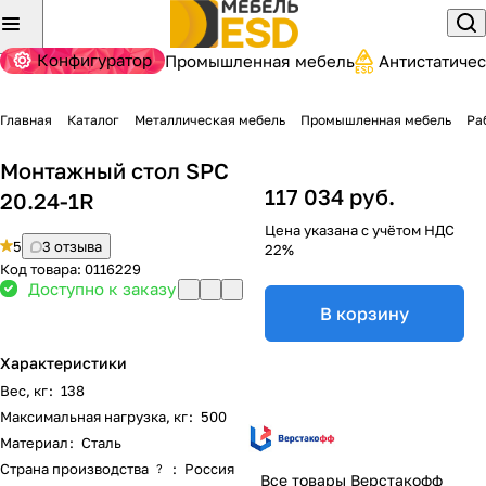
Конфигуратор
Промышленная мебель
Антистатиче
Главная
Каталог
Металлическая мебель
Промышленная мебель
Ра
Монтажный стол SPC
117 034 руб.
20.24-1R
Цена указана с учётом НДС
5
3 отзыва
22%
Код товара:
0116229
Доступно к заказу
В корзину
Характеристики
Вес, кг
:
138
Максимальная нагрузка, кг
:
500
Материал
:
Сталь
Страна производства
:
Россия
?
Все товары Верстакофф