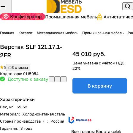
Конфигуратор
Промышленная мебель
Антистатиче
Главная
Каталог
Металлическая мебель
Промышленная мебель
Ра
Верстак SLF 121.17.1-
45 010 руб.
2FR
Цена указана с учётом НДС
5
3 отзыва
22%
Код товара:
0115054
Доступно к заказу
В корзину
Характеристики
Вес, кг
:
69.62
Материал
:
Холоднокатаная сталь
Страна производства
:
Россия
?
Гарантия
:
3 года
Все товары Верстакофф