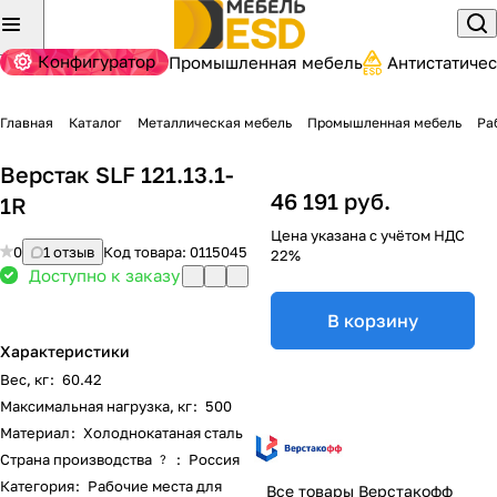
Конфигуратор
Промышленная мебель
Антистатиче
Главная
Каталог
Металлическая мебель
Промышленная мебель
Ра
Верстак SLF 121.13.1-
46 191 руб.
1R
Цена указана с учётом НДС
0
1 отзыв
Код товара:
0115045
22%
Доступно к заказу
В корзину
Характеристики
Вес, кг
:
60.42
Максимальная нагрузка, кг
:
500
Материал
:
Холоднокатаная сталь
Страна производства
:
Россия
?
Категория
:
Рабочие места для
Все товары Верстакофф