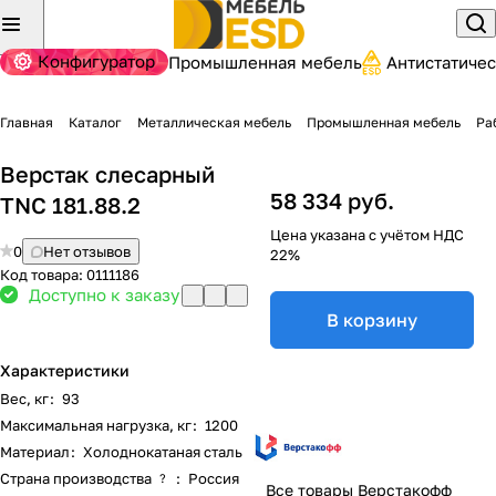
Конфигуратор
Промышленная мебель
Антистатиче
Главная
Каталог
Металлическая мебель
Промышленная мебель
Ра
Верстак слесарный
58 334 руб.
TNC 181.88.2
Цена указана с учётом НДС
0
Нет отзывов
22%
Код товара:
0111186
Доступно к заказу
В корзину
Характеристики
Вес, кг
:
93
Максимальная нагрузка, кг
:
1200
Материал
:
Холоднокатаная сталь
Страна производства
:
Россия
?
Все товары Верстакофф