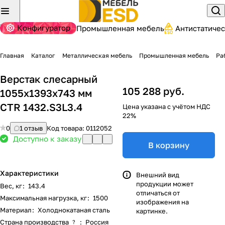
Конфигуратор
Промышленная мебель
Антистатиче
Главная
Каталог
Металлическая мебель
Промышленная мебель
Ра
Верстак слесарный
105 288 руб.
1055x1393x743 мм
CTR 1432.S3L3.4
Цена указана с учётом НДС
22%
0
1 отзыв
Код товара:
0112052
Доступно к заказу
В корзину
Характеристики
Внешний вид
продукции может
Вес, кг
:
143.4
отличаться от
Максимальная нагрузка, кг
:
1500
изображения на
Материал
:
Холоднокатаная сталь
картинке.
Страна производства
:
Россия
?