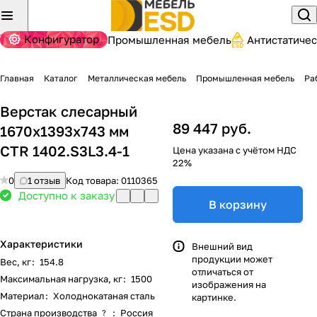
Конфигуратор
Промышленная мебель
Антистатиче
Главная
Каталог
Металлическая мебель
Промышленная мебель
Ра
Верстак слесарный
89 447 руб.
1670x1393x743 мм
CTR 1402.S3L3.4-1
Цена указана с учётом НДС
22%
0
1 отзыв
Код товара:
0110365
Доступно к заказу
В корзину
Характеристики
Внешний вид
продукции может
Вес, кг
:
154.8
отличаться от
Максимальная нагрузка, кг
:
1500
изображения на
Материал
:
Холоднокатаная сталь
картинке.
Страна производства
:
Россия
?