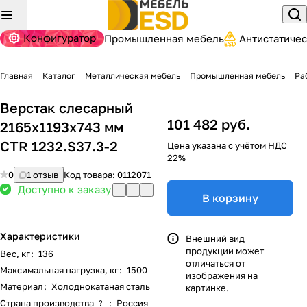
Конфигуратор
Промышленная мебель
Антистатиче
Главная
Каталог
Металлическая мебель
Промышленная мебель
Ра
Верстак слесарный
101 482 руб.
2165x1193x743 мм
CTR 1232.S37.3-2
Цена указана с учётом НДС
22%
0
1 отзыв
Код товара:
0112071
Доступно к заказу
В корзину
Характеристики
Внешний вид
продукции может
Вес, кг
:
136
отличаться от
Максимальная нагрузка, кг
:
1500
изображения на
Материал
:
Холоднокатаная сталь
картинке.
Страна производства
:
Россия
?