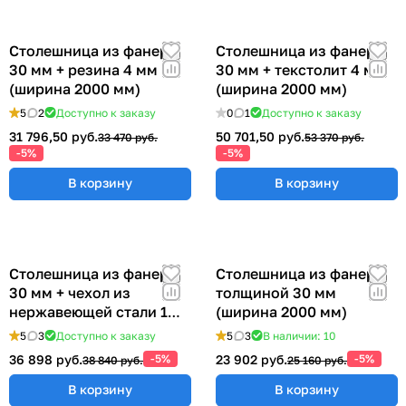
Столешница из фанеры
Столешница из фанеры
30 мм + резина 4 мм
30 мм + текстолит 4 мм
(ширина 2000 мм)
(ширина 2000 мм)
5
2
Доступно к заказу
0
1
Доступно к заказу
31 796,50 руб.
50 701,50 руб.
33 470 руб.
53 370 руб.
-5%
-5%
В корзину
В корзину
Столешница из фанеры
Столешница из фанеры
30 мм + чехол из
толщиной 30 мм
нержавеющей стали 1
(ширина 2000 мм)
мм (ширина 2000 мм)
5
3
Доступно к заказу
5
3
В наличии: 10
36 898 руб.
-5%
23 902 руб.
-5%
38 840 руб.
25 160 руб.
В корзину
В корзину