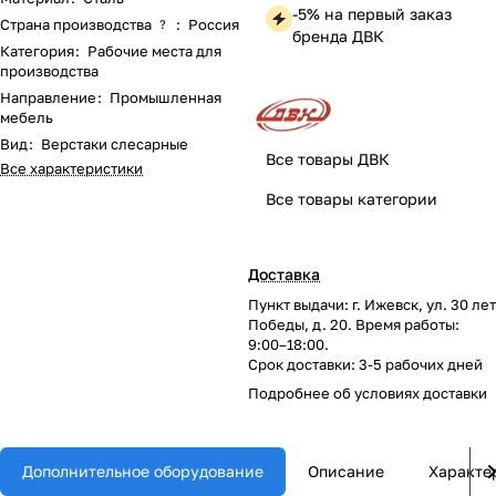
-5% на первый заказ
Страна производства
:
Россия
?
бренда ДВК
Категория
:
Рабочие места для
производства
Направление
:
Промышленная
мебель
Вид
:
Верстаки слесарные
Все товары ДВК
Все характеристики
Все товары категории
Доставка
Пункт выдачи: г. Ижевск, ул. 30 лет
Победы, д. 20. Время работы:
9:00–18:00.
Срок доставки: 3-5 рабочих дней
Подробнее об
условиях доставки
Дополнительное оборудование
Описание
Характе