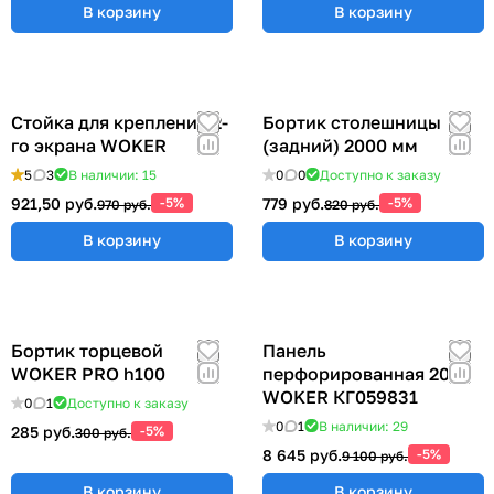
В корзину
В корзину
Стойка для крепления 2-
Бортик столешницы
го экрана WOKER
(задний) 2000 мм
5
3
В наличии: 15
0
0
Доступно к заказу
921,50 руб.
-5%
779 руб.
-5%
970 руб.
820 руб.
В корзину
В корзину
Бортик торцевой
Панель
WOKER PRO h100
перфорированная 2000
WOKER КГ059831
0
1
Доступно к заказу
0
1
В наличии: 29
285 руб.
-5%
300 руб.
8 645 руб.
-5%
9 100 руб.
В корзину
В корзину