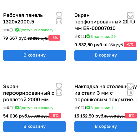
Рабочая панель
Экран
1320х2000.5
перфорированный 2000
мм ER-00007010
0
1
Доступно к заказу
0
1
В наличии: 29
79 667 руб.
-5%
83 860 руб.
9 832,50 руб.
-5%
10 350 руб.
В корзину
В корзину
Экран
Накладка на столешницу
перфорированный с
из стали 3 мм с
роллетой 2000 мм
порошковым покрытием
(ширина 2000 мм)
0
1
Доступно к заказу
0
1
В наличии: 1
54 036 руб.
-5%
15 152,50 руб.
-5%
56 880 руб.
15 950 руб.
В корзину
В корзину