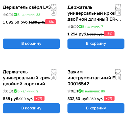
Держатель свёрл L=315
Держатель
универсальный крюк
0
1
В наличии: 33
двойной длинный ER-
1 092,50 руб.
-5%
1 150 руб.
00012769
0
0
В наличии: 7
1 254 руб.
-5%
1 320 руб.
В корзину
В корзину
Держатель
Зажим
универсальный крюк
инструментальный ER-
двойной короткий
00016542
0
1
В наличии: 9
0
1
В наличии: 86
855 руб.
-5%
332,50 руб.
-5%
900 руб.
350 руб.
В корзину
В корзину