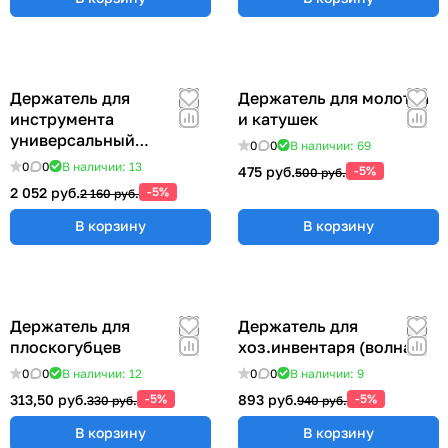
Держатель для
Держатель для молотка
инструмента
и катушек
универсальный
0
0
В наличии: 69
57x383x185 мм ER-
0
0
В наличии: 13
475 руб.
-5%
500 руб.
00012555
2 052 руб.
-5%
2 160 руб.
В корзину
В корзину
Держатель для
Держатель для
плоскогубцев
хоз.инвентаря (волна)
0
0
В наличии: 12
0
0
В наличии: 9
313,50 руб.
-5%
893 руб.
-5%
330 руб.
940 руб.
В корзину
В корзину