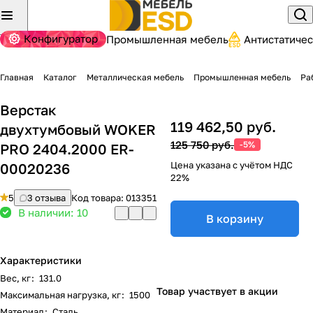
Конфигуратор
Промышленная мебель
Антистатиче
Главная
Каталог
Металлическая мебель
Промышленная мебель
Ра
Верстак
119 462,50 руб.
двухтумбовый WOKER
125 750 руб.
-5%
PRO 2404.2000 ER-
Цена указана с учётом НДС
00020236
22%
5
3 отзыва
Код товара:
013351
В наличии: 10
В корзину
Характеристики
Вес, кг
:
131.0
Товар участвует в акции
Максимальная нагрузка, кг
:
1500
Материал
:
Сталь