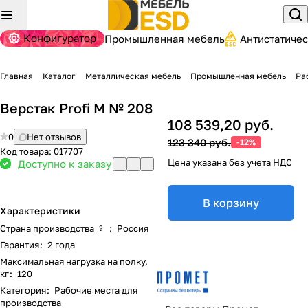
Конфигуратор
Промышленная мебель
Антистатиче
Главная
Каталог
Металлическая мебель
Промышленная мебель
Ра
Верстак Profi M № 208
108 539,20 руб.
0
Нет отзывов
123 340 руб.
-12%
Код товара:
017707
Цена указана без учета НДС
Доступно к заказу
В корзину
Характеристики
Страна производства
:
Россия
?
Гарантия
:
2 года
Максимальная нагрузка на полку,
кг
:
120
Категория
:
Рабочие места для
производства