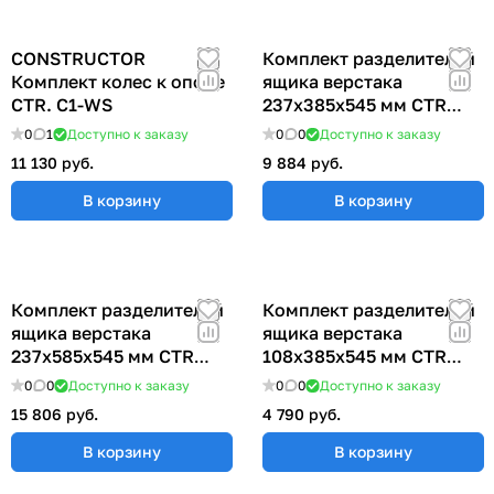
CONSTRUCTOR
Комплект разделителей
Комплект колес к опоре
ящика верстака
CTR. C1-WS
237х385х545 мм CTR
255S
0
1
Доступно к заказу
0
0
Доступно к заказу
11 130 руб.
9 884 руб.
В корзину
В корзину
Комплект разделителей
Комплект разделителей
ящика верстака
ящика верстака
237х585х545 мм CTR
108х385х545 мм CTR
255L
126S
0
0
Доступно к заказу
0
0
Доступно к заказу
15 806 руб.
4 790 руб.
В корзину
В корзину