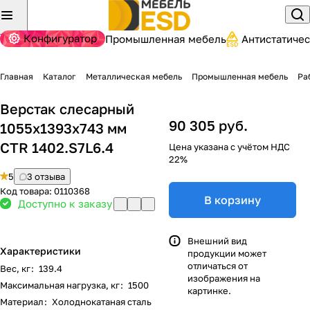
Конфигуратор
Промышленная мебель
Антистатиче
Главная
Каталог
Металлическая мебель
Промышленная мебель
Ра
Верстак слесарный
90 305 руб.
1055x1393x743 мм
CTR 1402.S7L6.4
Цена указана с учётом НДС
22%
5
3 отзыва
Код товара:
0110368
В корзину
Доступно к заказу
Внешний вид
Характеристики
продукции может
отличаться от
Вес, кг
:
139.4
изображения на
Максимальная нагрузка, кг
:
1500
картинке.
Материал
:
Холоднокатаная сталь