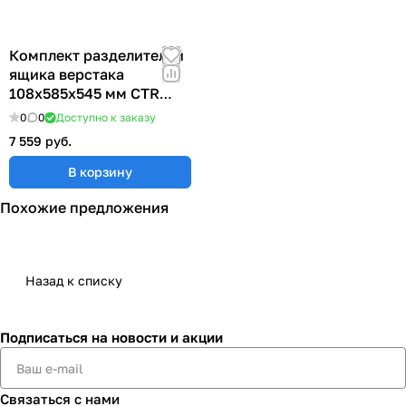
Комплект разделителей
ящика верстака
108х585х545 мм CTR
126L
0
0
Доступно к заказу
7 559 руб.
В корзину
Похожие предложения
Назад к списку
Подписаться
на новости и акции
Связаться с нами