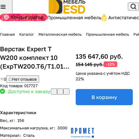
Конфигуратор
Промышленная мебель
Антистатиче
Главная
Каталог
Металлическая мебель
Промышленная мебель
Ра
Верстак Expert T
135 647,60 руб.
W200 комплект 10
154 145 руб.
-12%
(ExpTW200.T6/T1.010)
Цена указана с учётом НДС
22%
0
Нет отзывов
Код товара:
017727
Доступно к заказу
В корзину
Характеристики
Вес, кг
:
156
Максимальная нагрузка, кг
:
3000
Материал
:
Сталь