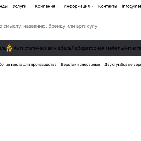
нды
Услуги
Компания
Информация
Контакты
info@meb
ель
Антистатическая мебель
Лабораторная мебель
Антист
бочие места для производства
Верстаки слесарные
Двухтумбовые вер