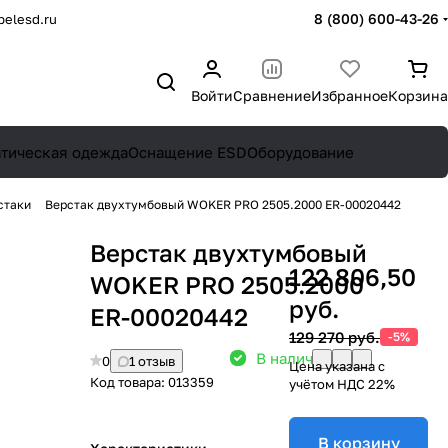
8 (800) 600-43-26
elesd.ru
Войти
Сравнение
Избранное
Корзина
атическая одежда
Оснащение ESD
Оборудование
стаки
Верстак двухтумбовый WOKER PRO 2505.2000 ER-00020442
Верстак двухтумбовый
122 806,50
WOKER PRO 2505.2000
руб.
ER-00020442
129 270 руб.
-5%
В наличии: 10
0
1 отзыв
Цена указана с
Код товара:
013359
учётом НДС 22%
В корзину