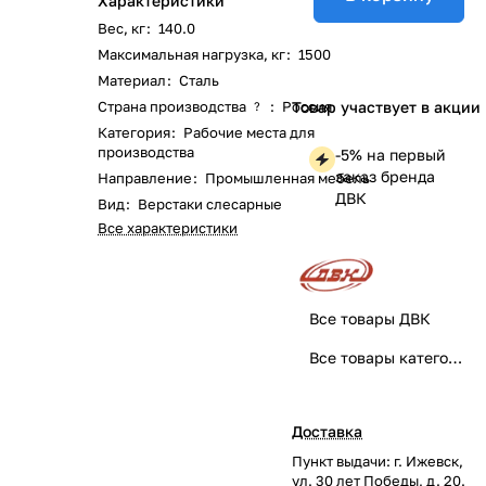
Характеристики
Вес, кг
:
140.0
Максимальная нагрузка, кг
:
1500
Материал
:
Сталь
Страна производства
:
Россия
Товар участвует в акции
?
Категория
:
Рабочие места для
производства
-5% на первый
заказ бренда
Направление
:
Промышленная мебель
ДВК
Вид
:
Верстаки слесарные
Все характеристики
Все товары ДВК
Все товары категории
Доставка
Пункт выдачи: г. Ижевск,
ул. 30 лет Победы, д. 20.