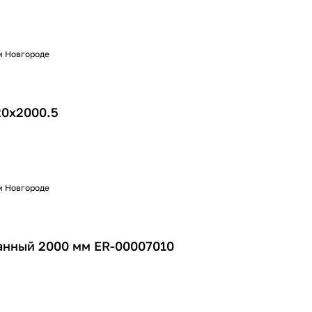
м Новгороде
20х2000.5
м Новгороде
анный 2000 мм ER-00007010