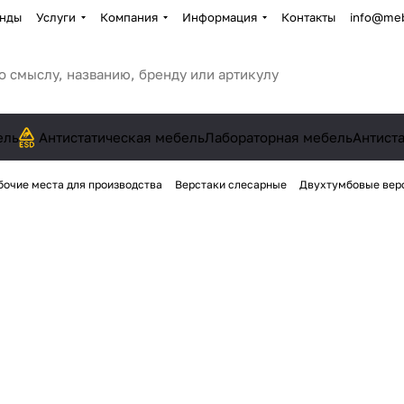
нды
Услуги
Компания
Информация
Контакты
info@meb
ель
Антистатическая мебель
Лабораторная мебель
Антист
бочие места для производства
Верстаки слесарные
Двухтумбовые вер