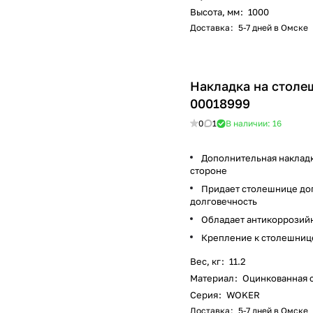
Высота, мм
:
1000
Доставка
:
5-7 дней в Омске
Накладка на столеш
00018999
0
1
В наличии: 16
Дополнительная накладк
стороне
Придает столешнице доп
долговечность
Обладает антикоррозий
Крепление к столешнице
Вес, кг
:
11.2
Материал
:
Оцинкованная 
Серия
:
WOKER
Доставка
:
5-7 дней в Омске