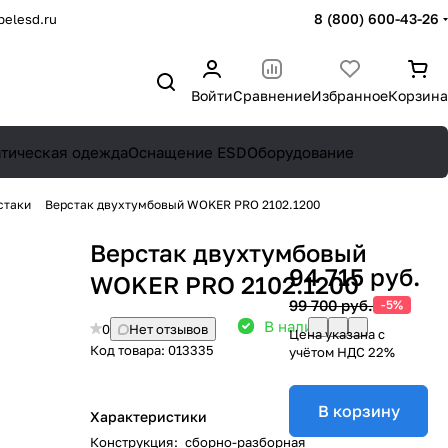
8 (800) 600-43-26
elesd.ru
Войти
Сравнение
Избранное
Корзина
атическая одежда
Оснащение ESD
Оборудование
стаки
Верстак двухтумбовый WOKER PRO 2102.1200
Верстак двухтумбовый
94 715 руб.
WOKER PRO 2102.1200
99 700 руб.
-5%
В наличии: 8
0
Нет отзывов
Цена указана с
Код товара:
013335
учётом НДС 22%
В корзину
Характеристики
Конструкция
:
сборно-разборная