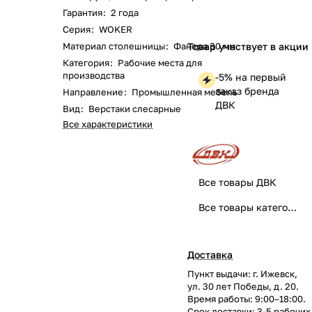
Гарантия
:
2 года
Серия
:
WOKER
Материал столешницы
:
Фанера 30 мм
Товар участвует в акции
Категория
:
Рабочие места для
производства
-5% на первый
заказ бренда
Направление
:
Промышленная мебель
ДВК
Вид
:
Верстаки слесарные
Все характеристики
Все товары ДВК
Все товары категории
Доставка
Пункт выдачи: г. Ижевск,
ул. 30 лет Победы, д. 20.
Время работы: 9:00–18:00.
Срок доставки: 3-5 рабочих