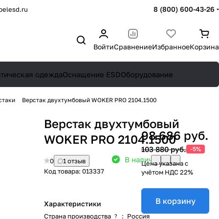
8 (800) 600-43-26
elesd.ru
Войти
Сравнение
Избранное
Корзина
атическая одежда
Оснащение ESD
Оборудование
стаки
Верстак двухтумбовый WOKER PRO 2104.1500
Верстак двухтумбовый
98 686 руб.
WOKER PRO 2104.1500
103 880 руб.
-5%
В наличии: 11
0
1 отзыв
Цена указана с
Код товара:
013337
учётом НДС 22%
В корзину
Характеристики
Страна производства
:
Россия
?