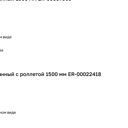
м виде
ве
нный с роллетой 1500 мм ER-00022418
ном виде