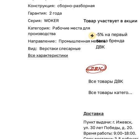
Конструкция
:
сборно-разборная
Гарантия
:
2 года
Серия
:
WOKER
Товар участвует в акции
Категория
:
Рабочие места для
производства
-5% на первый
заказ бренда
Направление
:
Промышленная мебель
ДВК
Вид
:
Верстаки слесарные
Все характеристики
Все товары ДВК
Все товары категории
Доставка
Пункт выдачи: г. Ижевск,
ул. 30 лет Победы, д. 20.
Время работы: 9:00–18:00.
Срок доставки: 3-5 рабочих