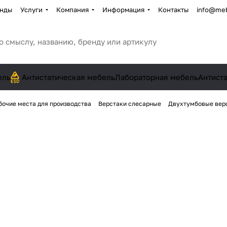
нды
Услуги
Компания
Информация
Контакты
info@meb
ель
Антистатическая мебель
Лабораторная мебель
Антист
бочие места для производства
Верстаки слесарные
Двухтумбовые вер