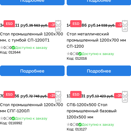
ESD
ESD
34 496,11 руб.
-3%
14 489,86 руб.
-3%
35 563 руб.
14 938 руб.
Стол промышленный 1200x700
Стол металлический
мм. с тумбой СП-1200Т1
промышленный 1200x700 мм
СП-1200
0
0
Доступно к заказу
Код:
012644
0
0
Доступно к заказу
Код:
012016
Подробнее
Подробнее
ESD
ESD
70 565,56 руб.
-3%
13 020,31 руб.
-3%
72 748 руб.
13 423 руб.
Стол промышленный 1200х700
СПБ-1200х500 Стол
мм СПГ-1200Л
промышленный базовый
1200x500 мм
0
0
Доступно к заказу
Код:
0116992
0
0
Доступно к заказу
Код:
013127