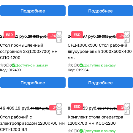
Подробнее
Подробнее
ESD
ESD
28 773,11 руб.
-3%
24 541,97 руб.
-3%
29 663 руб.
25 301 руб.
Стол промышленный
СРД-1000х500 Стол рабочий
островной 2х(1200х700) мм
двухуровневый 1000х500х400
СПО-1200
мм.
0
0
Доступно к заказу
0
0
Доступно к заказу
Код:
012499
Код:
012934
Подробнее
Подробнее
ESD
46 489,19 руб.
-3%
80 169,53 руб.
-3%
47 927 руб.
82 649 руб.
Стол рабочий с
Комплект стола оператора
электроприводом 1200х700 мм
1200х700 мм КСО-1200
СРП-1200 ЭЛ
0
0
Доступно к заказу