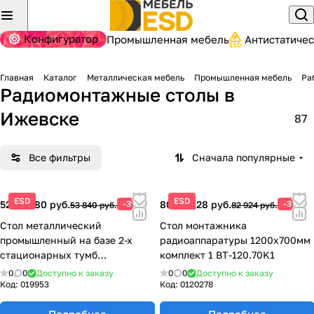
Конфигуратор
Промышленная мебель
Антистатиче
Главная
Каталог
Металлическая мебель
Промышленная мебель
Ра
Радиомонтажные столы
в
Ижевске
87
Все фильтры
Сначала популярные
ESD
ESD
52 224,80 руб.
-3%
80 436,28 руб.
-3%
53 840 руб.
82 924 руб.
Стол металлический
Стол монтажника
промышленный на базе 2-х
радиоаппаратуры 1200x700мм
стационарных тумб
комплект 1 BT-120.70K1
1500x700мм СП-1500Т1Т1
0
0
Доступно к заказу
0
0
Доступно к заказу
Код:
019953
Код:
0120278
Подробнее
Подробнее