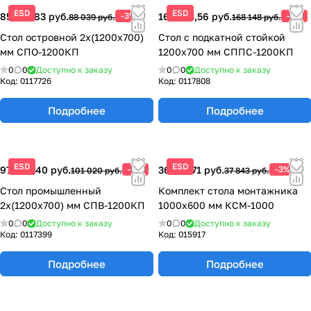
ESD
ESD
85 397,83 руб.
-3%
163 103,56 руб.
-3%
88 039 руб.
168 148 руб.
Стол островной 2х(1200х700)
Стол с подкатной стойкой
мм СПО-1200КП
1200х700 мм СППС-1200КП
0
0
Доступно к заказу
0
0
Доступно к заказу
Код:
0117726
Код:
0117808
Подробнее
Подробнее
ESD
ESD
97 989,40 руб.
-3%
36 707,71 руб.
-3%
101 020 руб.
37 843 руб.
Стол промышленный
Комплект стола монтажника
2х(1200х700) мм СПВ-1200КП
1000х600 мм КСМ-1000
0
0
Доступно к заказу
0
0
Доступно к заказу
Код:
0117399
Код:
015917
Подробнее
Подробнее