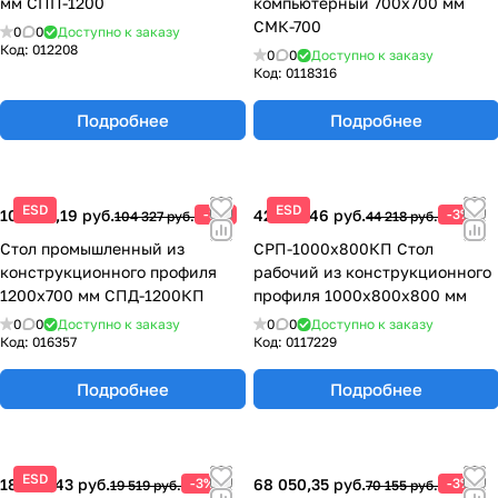
мм СПП-1200
компьютерный 700х700 мм
СМК-700
0
0
Доступно к заказу
Код:
012208
0
0
Доступно к заказу
Код:
0118316
Подробнее
Подробнее
ESD
ESD
101 197,19 руб.
-3%
42 891,46 руб.
-3%
104 327 руб.
44 218 руб.
Стол промышленный из
СРП-1000х800КП Стол
конструкционного профиля
рабочий из конструкционного
1200х700 мм СПД-1200КП
профиля 1000х800х800 мм
0
0
Доступно к заказу
0
0
Доступно к заказу
Код:
016357
Код:
0117229
Подробнее
Подробнее
ESD
18 933,43 руб.
-3%
68 050,35 руб.
-3%
19 519 руб.
70 155 руб.