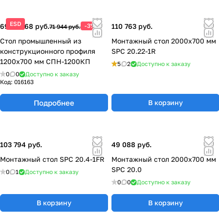
ESD
69 785,68 руб.
-3%
110 763 руб.
71 944 руб.
Стол промышленный из
Монтажный стол 2000х700 мм
конструкционного профиля
SPC 20.22-1R
1200х700 мм СПН-1200КП
5
2
Доступно к заказу
0
0
Доступно к заказу
Код:
016163
Подробнее
В корзину
103 794 руб.
49 088 руб.
Монтажный стол SPC 20.4-1FR
Монтажный стол 2000x700 мм
SPC 20.0
0
1
Доступно к заказу
0
0
Доступно к заказу
В корзину
В корзину