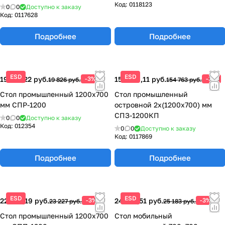
Код:
0118123
0
0
Доступно к заказу
Код:
0117628
Подробнее
Подробнее
ESD
ESD
19 231,22 руб.
-3%
150 120,11 руб.
-3%
19 826 руб.
154 763 руб.
Стол промышленный 1200x700
Стол промышленный
мм СПР-1200
островной 2х(1200х700) мм
СПЗ-1200КП
0
0
Доступно к заказу
Код:
012354
0
0
Доступно к заказу
Код:
0117869
Подробнее
Подробнее
ESD
ESD
22 530,19 руб.
-3%
24 427,51 руб.
-3%
23 227 руб.
25 183 руб.
Стол промышленный 1200x700
Стол мобильный