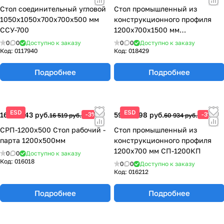
Стол соединительный угловой
Стол промышленный из
1050х1050х700х700х500 мм
конструкционного профиля
ССУ-700
1200х700х1500 мм
СПП-1200КП
0
0
Доступно к заказу
0
0
Доступно к заказу
Код:
0117940
Код:
018429
Подробнее
Подробнее
ESD
ESD
16 023,43 руб.
-3%
59 105,98 руб.
-3%
16 519 руб.
60 934 руб.
СРП-1200х500 Стол рабочий -
Стол промышленный из
парта 1200x500мм
конструкционного профиля
1200х700 мм СП-1200КП
0
0
Доступно к заказу
Код:
016018
0
0
Доступно к заказу
Код:
016212
Подробнее
Подробнее