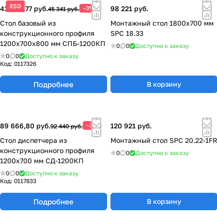
ESD
43 980,77 руб.
-3%
98 221 руб.
45 341 руб.
Стол базовый из
Монтажный стол 1800х700 мм
конструкционного профиля
SPC 18.33
1200х700х800 мм СПБ-1200КП
0
0
Доступно к заказу
0
0
Доступно к заказу
Код:
0117326
Подробнее
В корзину
89 666,80 руб.
-3%
120 921 руб.
92 440 руб.
Стол диспетчера из
Монтажный стол SPC 20.22-1F
конструкционного профиля
0
0
Доступно к заказу
1200х700 мм СД-1200КП
0
0
Доступно к заказу
Код:
0117833
Подробнее
В корзину