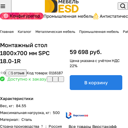
Конфигуратор
Промышленная мебель
Антистатиче
Главная
Каталог
Металлическая мебель
Промышленная мебель
Ра
Монтажный стол
59 698 руб.
1800х700 мм SPC
18.0-1R
Цена указана с учётом НДС
22%
0
1 отзыв
Код товара:
0116187
Доступно к заказу
В корзину
Характеристики
Вес, кг
:
84.55
Максимальная нагрузка, кг
:
500
Материал
:
Сталь
Страна производства
:
Россия
Все товары Верстакофф
?