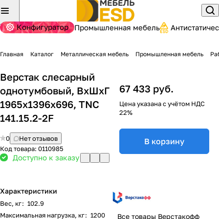
Конфигуратор
Промышленная мебель
Антистатиче
Главная
Каталог
Металлическая мебель
Промышленная мебель
Ра
Верстак слесарный
67 433 руб.
однотумбовый, ВхШхГ
1965x1396x696, TNC
Цена указана с учётом НДС
22%
141.15.2-2F
0
Нет отзывов
В корзину
Код товара:
0110985
Доступно к заказу
Характеристики
Вес, кг
:
102.9
Максимальная нагрузка, кг
:
1200
Все товары Верстакофф