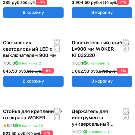
285 руб.
-5%
3 904,50 руб.
-5%
300 руб.
4 110 руб.
В корзину
В корзину
Светильник
Осветительный прибор
светодиодный LED с
L=900 мм WOKER
выключателем 900 мм
КГ032220
0
0
В наличии: 2
0
1
В наличии: 2
845,50 руб.
-5%
1 662,50 руб.
-5%
890 руб.
1 750 руб.
В корзину
В корзину
Стойка для крепления 2-
Держатель для
го экрана WOKER
инструмента
универсальный
5
3
В наличии: 15
57x383x185 мм ER-
0
0
В наличии: 13
921,50 руб.
-5%
970 руб.