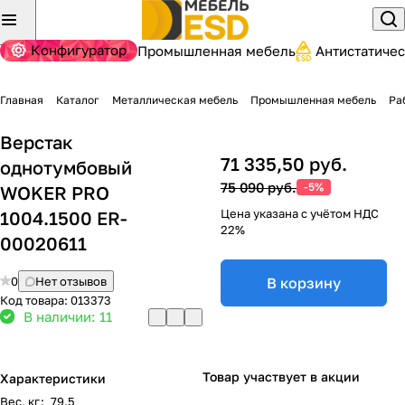
Конфигуратор
Промышленная мебель
Антистатиче
Главная
Каталог
Металлическая мебель
Промышленная мебель
Ра
Верстак
71 335,50 руб.
однотумбовый
75 090 руб.
-5%
WOKER PRO
Цена указана с учётом НДС
1004.1500 ER-
22%
00020611
0
Нет отзывов
В корзину
Код товара:
013373
В наличии: 11
Товар участвует в акции
Характеристики
Вес, кг
:
79.5