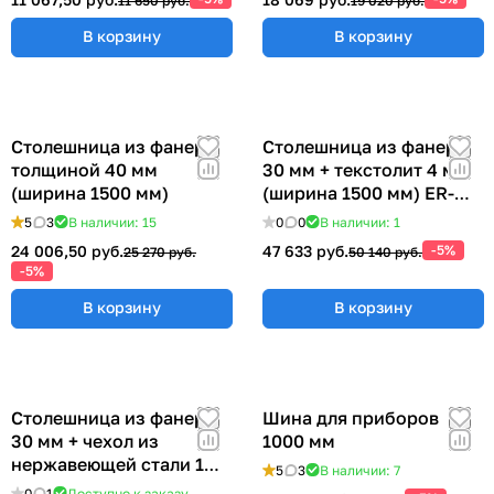
11 650 руб.
19 020 руб.
В корзину
В корзину
Столешница из фанеры
Столешница из фанеры
толщиной 40 мм
30 мм + текстолит 4 мм
(ширина 1500 мм)
(ширина 1500 мм) ER-
00019051
5
3
В наличии: 15
0
0
В наличии: 1
24 006,50 руб.
47 633 руб.
-5%
25 270 руб.
50 140 руб.
-5%
В корзину
В корзину
Столешница из фанеры
Шина для приборов
30 мм + чехол из
1000 мм
нержавеющей стали 1
5
3
В наличии: 7
мм (ширина 1500 мм)
0
1
Доступно к заказу