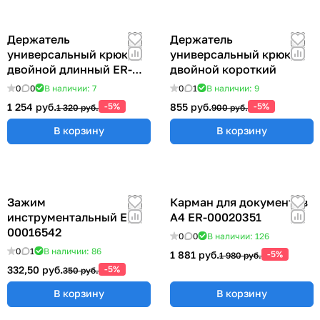
Держатель
Держатель
универсальный крюк
универсальный крюк
двойной длинный ER-
двойной короткий
00012769
0
0
В наличии: 7
0
1
В наличии: 9
1 254 руб.
-5%
855 руб.
-5%
1 320 руб.
900 руб.
В корзину
В корзину
Зажим
Карман для документов
инструментальный ER-
А4 ER-00020351
00016542
0
0
В наличии: 126
0
1
В наличии: 86
1 881 руб.
-5%
1 980 руб.
332,50 руб.
-5%
350 руб.
В корзину
В корзину