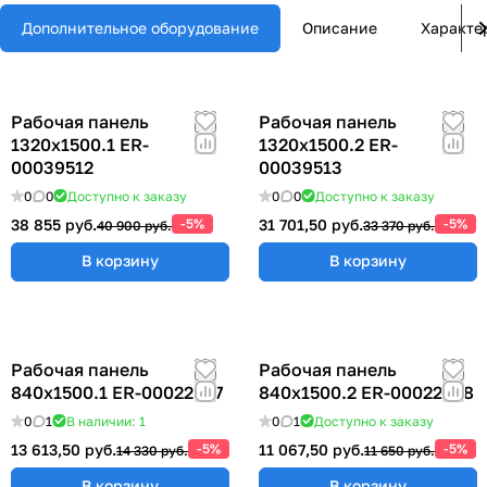
Дополнительное оборудование
Описание
Характе
Рабочая панель
Рабочая панель
1320х1500.1 ER-
1320х1500.2 ER-
00039512
00039513
0
0
Доступно к заказу
0
0
Доступно к заказу
38 855 руб.
-5%
31 701,50 руб.
-5%
40 900 руб.
33 370 руб.
В корзину
В корзину
Рабочая панель
Рабочая панель
840х1500.1 ER-00022377
840х1500.2 ER-00022378
0
1
В наличии: 1
0
1
Доступно к заказу
13 613,50 руб.
-5%
11 067,50 руб.
-5%
14 330 руб.
11 650 руб.
В корзину
В корзину