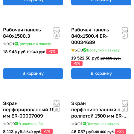
Рабочая панель
Рабочая панель
840х1500.3
840х1500.4 ER-
00034689
0
1
Доступно к заказу
5
3
Доступно к заказу
18 943 руб.
-5%
19 940 руб.
19 522,50 руб.
20 550 руб.
-5%
В корзину
В корзину
Экран
Экран
перфорированный 1500
перфорированный с
мм ER-00007009
роллетой 1500 мм ER-
00022418
0
0
В наличии: 36
0
1
Доступно к заказу
8 113 руб.
-5%
46 037 руб.
-5%
8 540 руб.
48 460 руб.