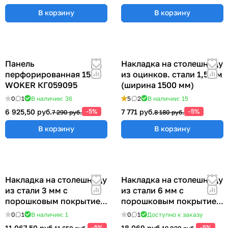
В корзину
В корзину
Панель
Накладка на столешницу
перфорированная 1500
из оцинков. стали 1,5 мм
WOKER КГ059095
(ширина 1500 мм)
0
1
В наличии: 36
5
2
В наличии: 15
6 925,50 руб.
-5%
7 771 руб.
-5%
7 290 руб.
8 180 руб.
В корзину
В корзину
Накладка на столешницу
Накладка на столешницу
из стали 3 мм с
из стали 6 мм с
порошковым покрытием
порошковым покрытием
(ширина 1500 мм)
(ширина 1500 мм)
0
1
В наличии: 1
0
1
Доступно к заказу
11 067,50 руб.
-5%
18 069 руб.
-5%