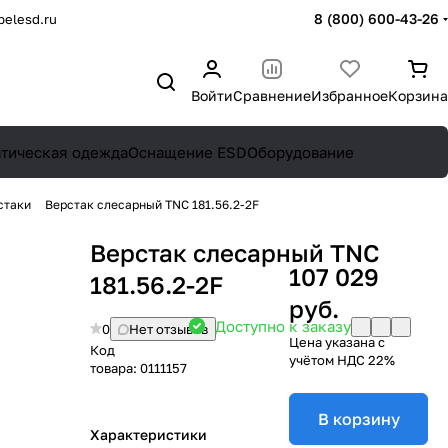
8 (800) 600-43-26
elesd.ru
Войти
Сравнение
Избранное
Корзина
атическая одежда
Оснащение ESD
Оборудование
стаки
Верстак слесарный TNC 181.56.2-2F
Верстак слесарный TNC
107 029
181.56.2-2F
руб.
Доступно к заказу
0
Нет отзывов
Цена указана с
Код
учётом НДС 22%
товара:
0111157
В корзину
Характеристики