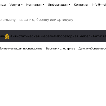
нды
Услуги
Компания
Информация
Контакты
info@meb
ель
Антистатическая мебель
Лабораторная мебель
Антист
бочие места для производства
Верстаки слесарные
Двухтумбовые вер