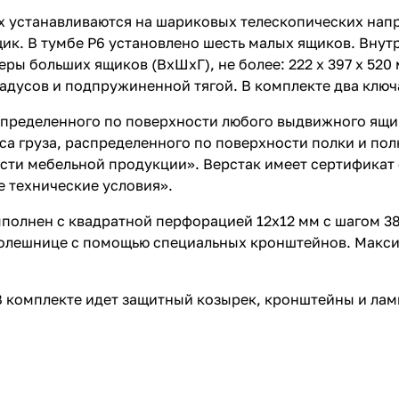
х устанавливаются на шариковых телескопических нап
щик. В тумбе P6 установлено шесть малых ящиков. Вну
змеры больших ящиков (ВхШхГ), не более: 222 х 397 х 5
адусов и подпружиненной тягой. В комплекте два ключ
пределенного по поверхности любого выдвижного ящика
а груза, распределенного по поверхности полки и полки
сти мебельной продукции». Верстак имеет сертификат 
е технические условия».
полнен с квадратной перфорацией 12х12 мм с шагом 38
столешнице с помощью специальных кронштейнов. Макси
В комплекте идет защитный козырек, кронштейны и ла