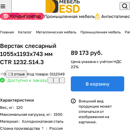
Конфигуратор
Промышленная мебель
Антистатиче
Главная
Каталог
Металлическая мебель
Промышленная мебель
Ра
Верстак слесарный
89 173 руб.
1055x1193x743 мм
CTR 1232.S14.3
Цена указана с учётом НДС
22%
0
1 отзыв
Код товара:
0112049
Доступно к заказу
В корзину
Характеристики
Внешний вид
продукции может
Вес, кг
:
120
отличаться от
Максимальная нагрузка, кг
:
1500
изображения на
Материал
:
Холоднокатаная сталь
картинке.
Страна производства
:
Россия
?