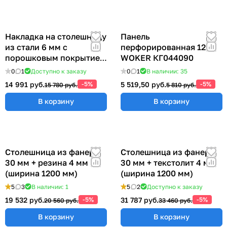
Накладка на столешницу
Панель
из стали 6 мм с
перфорированная 1200
порошковым покрытием
WOKER КГ044090
(ширина 1200 мм)
0
1
Доступно к заказу
0
1
В наличии: 35
14 991 руб.
-5%
5 519,50 руб.
-5%
15 780 руб.
5 810 руб.
В корзину
В корзину
Столешница из фанеры
Столешница из фанеры
30 мм + резина 4 мм
30 мм + текстолит 4 мм
(ширина 1200 мм)
(ширина 1200 мм)
5
3
В наличии: 1
5
2
Доступно к заказу
19 532 руб.
-5%
31 787 руб.
-5%
20 560 руб.
33 460 руб.
В корзину
В корзину