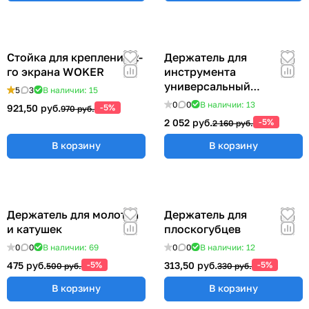
Стойка для крепления 2-
Держатель для
го экрана WOKER
инструмента
универсальный
5
3
В наличии: 15
57x383x185 мм ER-
0
0
В наличии: 13
921,50 руб.
-5%
970 руб.
00012555
2 052 руб.
-5%
2 160 руб.
В корзину
В корзину
Держатель для молотка
Держатель для
и катушек
плоскогубцев
0
0
В наличии: 69
0
0
В наличии: 12
475 руб.
-5%
313,50 руб.
-5%
500 руб.
330 руб.
В корзину
В корзину