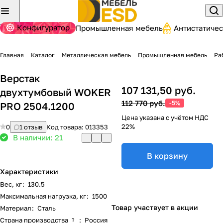
Конфигуратор
Промышленная мебель
Антистатиче
Главная
Каталог
Металлическая мебель
Промышленная мебель
Ра
Верстак
107 131,50 руб.
двухтумбовый WOKER
112 770 руб.
-5%
PRO 2504.1200
Цена указана с учётом НДС
22%
0
1 отзыв
Код товара:
013353
В наличии: 21
В корзину
Характеристики
Вес, кг
:
130.5
Максимальная нагрузка, кг
:
1500
Товар участвует в акции
Материал
:
Сталь
Страна производства
:
Россия
?