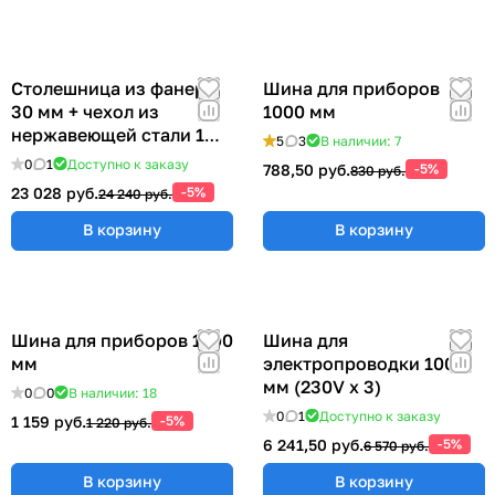
Столешница из фанеры
Шина для приборов
30 мм + чехол из
1000 мм
нержавеющей стали 1
5
3
В наличии: 7
мм (ширина 1200 мм)
0
1
Доступно к заказу
788,50 руб.
-5%
830 руб.
23 028 руб.
-5%
24 240 руб.
В корзину
В корзину
Шина для приборов 1200
Шина для
мм
электропроводки 1000
мм (230V x 3)
0
0
В наличии: 18
0
1
Доступно к заказу
1 159 руб.
-5%
1 220 руб.
6 241,50 руб.
-5%
6 570 руб.
В корзину
В корзину