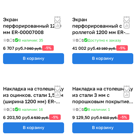
Экран
Экран
перфорированный 1200
перфорированный с
мм ER-00007008
роллетой 1200 мм ER-
00022417
0
1
В наличии: 35
0
1
Доступно к заказу
6 707 руб.
-5%
41 002 руб.
-5%
7 060 руб.
43 160 руб.
В корзину
В корзину
Накладка на столешницу
Накладка на столешницу
из оцинков. стали 1,5 мм
из стали 3 мм с
(ширина 1200 мм) ER-
порошковым покрытием
00018999
(ширина 1200 мм)
0
1
В наличии: 16
0
1
В наличии: 1
6 203,50 руб.
-5%
9 129,50 руб.
-5%
6 530 руб.
9 610 руб.
В корзину
В корзину