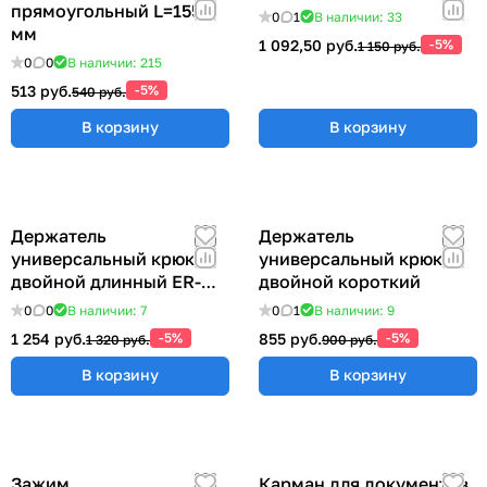
прямоугольный L=155
0
1
В наличии: 33
мм
1 092,50 руб.
-5%
1 150 руб.
0
0
В наличии: 215
513 руб.
-5%
540 руб.
В корзину
В корзину
Держатель
Держатель
универсальный крюк
универсальный крюк
двойной длинный ER-
двойной короткий
00012769
0
0
В наличии: 7
0
1
В наличии: 9
1 254 руб.
-5%
855 руб.
-5%
1 320 руб.
900 руб.
В корзину
В корзину
Зажим
Карман для документов