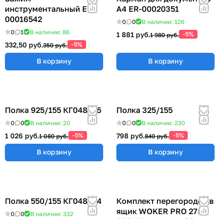
инструментальный ER-
А4 ER-00020351
00016542
0
0
В наличии: 126
0
1
В наличии: 86
1 881 руб.
-5%
1 980 руб.
332,50 руб.
-5%
350 руб.
В корзину
В корзину
Полка 925/155 КГ048825
Полка 325/155
0
0
В наличии: 20
0
0
В наличии: 230
1 026 руб.
-5%
798 руб.
-5%
1 080 руб.
840 руб.
В корзину
В корзину
Полка 550/155 КГ048824
Комплект перегородок в
ящик WOKER PRO 27E х
0
0
В наличии: 332