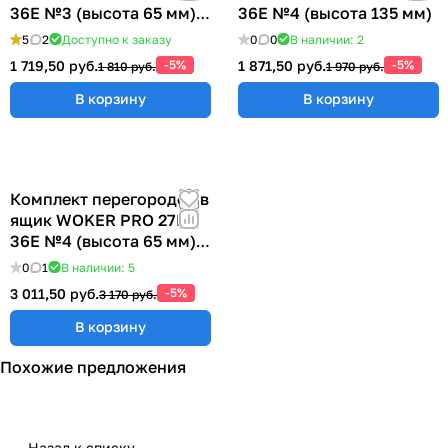
36E №3 (высота 65 мм)
36E №4 (высота 135 мм)
ER-00040074
5
2
Доступно к заказу
0
0
В наличии: 2
1 719,50 руб.
-5%
1 871,50 руб.
-5%
1 810 руб.
1 970 руб.
В корзину
В корзину
Комплект перегородок в
ящик WOKER PRO 27E х
36E №4 (высота 65 мм)
ER-00040074
0
1
В наличии: 5
3 011,50 руб.
-5%
3 170 руб.
В корзину
Похожие предложения
Назад к списку