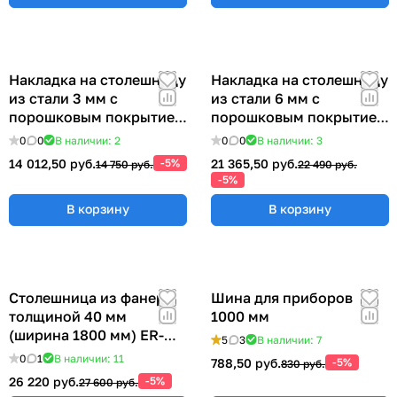
Накладка на столешницу
Накладка на столешницу
из стали 3 мм с
из стали 6 мм с
порошковым покрытием
порошковым покрытием
(ширина 1800 мм) ER-
(ширина 1800 мм) ER-
0
0
В наличии: 2
0
0
В наличии: 3
00019037
00019027
14 012,50 руб.
-5%
21 365,50 руб.
14 750 руб.
22 490 руб.
-5%
В корзину
В корзину
Столешница из фанеры
Шина для приборов
толщиной 40 мм
1000 мм
(ширина 1800 мм) ER-
5
3
В наличии: 7
00018990
0
1
В наличии: 11
788,50 руб.
-5%
830 руб.
26 220 руб.
-5%
27 600 руб.