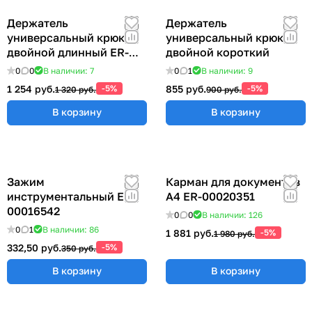
Держатель
Держатель
универсальный крюк
универсальный крюк
двойной длинный ER-
двойной короткий
00012769
0
0
В наличии: 7
0
1
В наличии: 9
1 254 руб.
-5%
855 руб.
-5%
1 320 руб.
900 руб.
В корзину
В корзину
Зажим
Карман для документов
инструментальный ER-
А4 ER-00020351
00016542
0
0
В наличии: 126
0
1
В наличии: 86
1 881 руб.
-5%
1 980 руб.
332,50 руб.
-5%
350 руб.
В корзину
В корзину