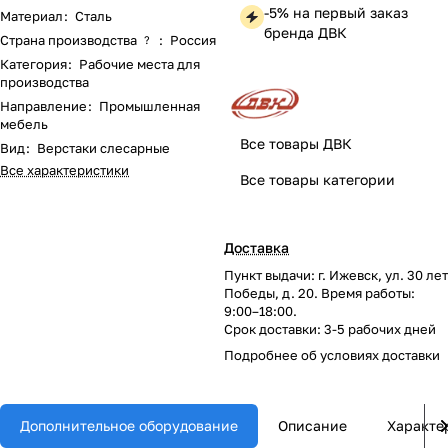
-5% на первый заказ
Материал
:
Сталь
бренда ДВК
Страна производства
:
Россия
?
Категория
:
Рабочие места для
производства
Направление
:
Промышленная
мебель
Все товары ДВК
Вид
:
Верстаки слесарные
Все характеристики
Все товары категории
Доставка
Пункт выдачи: г. Ижевск, ул. 30 лет
Победы, д. 20. Время работы:
9:00–18:00.
Срок доставки: 3-5 рабочих дней
Подробнее об
условиях доставки
Дополнительное оборудование
Описание
Характе