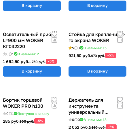
В корзину
В корзину
Осветительный прибор
Стойка для крепления 2-
L=900 мм WOKER
го экрана WOKER
КГ032220
5
3
В наличии: 15
0
1
В наличии: 2
921,50 руб.
-5%
970 руб.
1 662,50 руб.
-5%
1 750 руб.
В корзину
В корзину
Бортик торцевой
Держатель для
WOKER PRO h100
инструмента
универсальный
0
1
Доступно к заказу
57x383x185 мм ER-
0
0
В наличии: 13
285 руб.
-5%
300 руб.
00012555
2 052 руб.
-5%
2 160 руб.