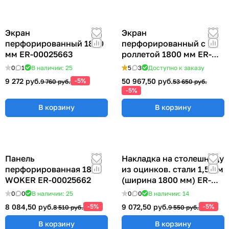
Экран
Экран
перфорированный 1800
перфорированный с
мм ER-00025663
роллетой 1800 мм ER-
00020793
0
1
В наличии: 25
5
3
Доступно к заказу
9 272 руб.
-5%
50 967,50 руб.
9 760 руб.
53 650 руб.
-5%
В корзину
В корзину
Панель
Накладка на столешницу
перфорированная 1800
из оцинков. стали 1,5 мм
WOKER ER-00025662
(ширина 1800 мм) ER-
00019003
0
0
В наличии: 25
0
0
В наличии: 14
8 084,50 руб.
-5%
9 072,50 руб.
-5%
8 510 руб.
9 550 руб.
В корзину
В корзину