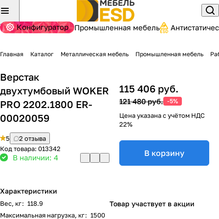
Конфигуратор
Промышленная мебель
Антистатиче
Главная
Каталог
Металлическая мебель
Промышленная мебель
Ра
Верстак
115 406 руб.
двухтумбовый WOKER
121 480 руб.
-5%
PRO 2202.1800 ER-
Цена указана с учётом НДС
00020059
22%
5
2 отзыва
Код товара:
013342
В корзину
В наличии: 4
Характеристики
Вес, кг
:
118.9
Товар участвует в акции
Максимальная нагрузка, кг
:
1500