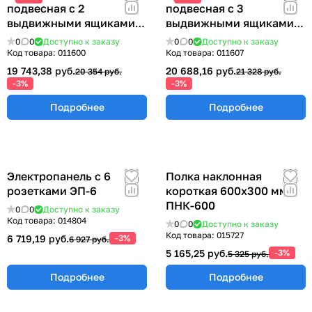
подвесная с 2
подвесная с 3
выдвижными ящиками
выдвижными ящиками
355х580х490 мм.
355х580х490 мм. ТПМ-3
0
0
Доступно к заказу
0
0
Доступно к заказу
ТПМ-2Б
Код товара:
011600
Код товара:
011607
19 743,38 руб.
20 688,16 руб.
20 354 руб.
21 328 руб.
-3%
-3%
Подробнее
Подробнее
Электропанель с 6
Полка наклонная
розетками ЭП-6
короткая 600х300 мм
ПНК-600
0
0
Доступно к заказу
Код товара:
014804
0
0
Доступно к заказу
Код товара:
015727
6 719,19 руб.
-3%
6 927 руб.
5 165,25 руб.
-3%
5 325 руб.
Подробнее
Подробнее