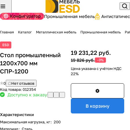
Конфигуратор
Промышленная мебель
Антистатиче
Главная
Каталог
Металлическая мебель
Промышленная мебель
Ра
ESD
19 231,22 руб.
Стол промышленный
19 826 руб.
-3%
1200x700 мм
Цена указана с учётом НДС
СПР-1200
22%
0
Нет отзывов
Код товара:
012354
Доступно к заказу
В корзину
Характеристики
Максимальная нагрузка, кг
:
200
Материал
:
Сталь