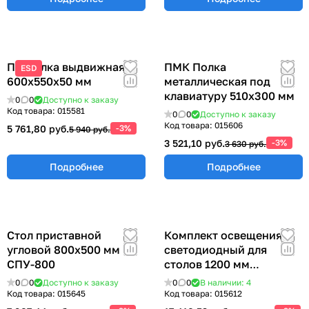
ПВ Полка выдвижная
ПМК Полка
ESD
600х550х50 мм
металлическая под
клавиатуру 510х300 мм
0
0
Доступно к заказу
Код товара:
015581
0
0
Доступно к заказу
Код товара:
015606
5 761,80 руб.
-3%
5 940 руб.
3 521,10 руб.
-3%
3 630 руб.
Подробнее
Подробнее
Стол приставной
Комплект освещения
угловой 800х500 мм
светодиодный для
СПУ-800
столов 1200 мм
КОС-1200
0
0
Доступно к заказу
0
0
В наличии: 4
Код товара:
015645
Код товара:
015612