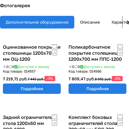
Фотогалерея
Дополнительное оборудование
Описание
Характе
Оцинкованное покрытие
Поликарбонатное
столешницы 1200х700
покрытие столешницы
мм ОЦ-1200
1200х700 мм ППС-1200
0
0
Доступно к заказу
0
0
Доступно к заказу
Код товара:
014557
Код товара:
014566
7 219,71 руб.
-3%
7 809,47 руб.
-3%
7 443 руб.
8 051 руб.
Подробнее
Подробнее
Задний ограничитель
Комплект боковых
стола 1200х60 мм
ограничителей стола