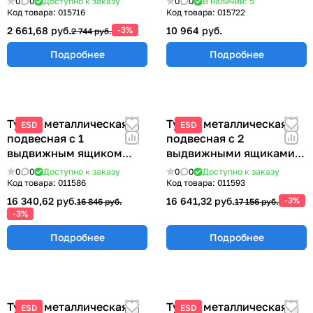
0
0
Доступно к заказу
0
0
В наличии: 5
ЭПА-1200
Код товара:
015716
Код товара:
015722
2 661,68 руб.
-3%
10 964 руб.
2 744 руб.
Подробнее
Подробнее
Тумба металлическая
Тумба металлическая
ESD
ESD
подвесная с 1
подвесная с 2
выдвижным ящиком
выдвижными ящиками
ТПМ-1
233х580х490 мм ТПМ-2
0
0
Доступно к заказу
0
0
Доступно к заказу
Код товара:
011586
Код товара:
011593
16 340,62 руб.
16 641,32 руб.
-3%
16 846 руб.
17 156 руб.
-3%
Подробнее
Подробнее
Тумба металлическая
Тумба металлическая
ESD
ESD