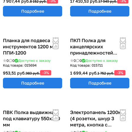
7 907,44 руб.
-3%
17 410,53 руб.
-3%
8 152 руб.
17 949 руб.
Подробнее
Подробнее
Планка для подвеса
ПКП Полка для
инструментов 1200 мм
канцелярских
ППИ-1200
принадлежностей
300х100 мм
0
0
Доступно к заказу
0
0
Доступно к заказу
Код товара:
015694
Код товара:
015711
953,51 руб.
-3%
1 699,44 руб.
-3%
983 руб.
1 752 руб.
Подробнее
Подробнее
ПВК Полка выдвижная
Электропанель 1200мм
под клавиатуру 550х250
(4 розетки, шнур 3
мм
метра, кнопка с
индикацией питания)